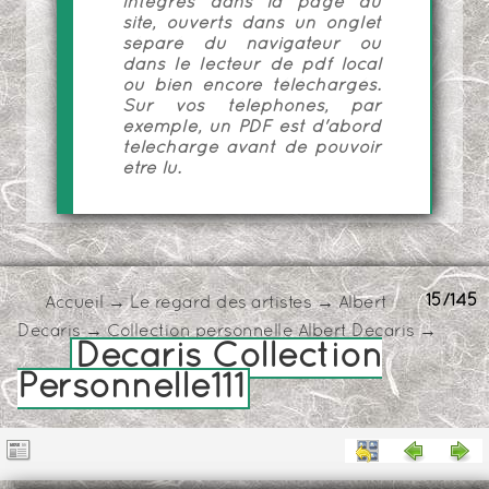
intégrés dans la page du
site, ouverts dans un onglet
séparé du navigateur ou
dans le lecteur de pdf local
ou bien encore téléchargés.
Sur vos téléphones, par
exemple, un PDF est d'abord
téléchargé avant de pouvoir
être lu.
15/145
Accueil
→
Le regard des artistes
→
Albert
Decaris
→
Collection personnelle Albert Decaris
→
Decaris Collection
Personnelle111