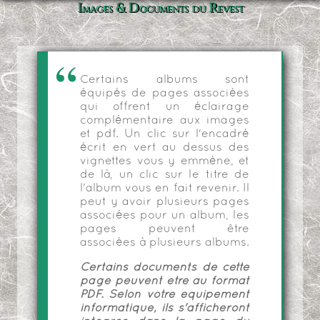
Images & Documents du Revest
Certains albums sont
équipés de pages associées
qui offrent un éclairage
complémentaire aux images
et pdf. Un clic sur l'encadré
écrit en vert au dessus des
vignettes vous y emmène, et
de là, un clic sur le titre de
l'album vous en fait revenir. Il
peut y avoir plusieurs pages
associées pour un album, les
pages peuvent être
associées à plusieurs albums.
Certains documents de cette
page peuvent être au format
PDF. Selon votre équipement
informatique, ils s'afficheront