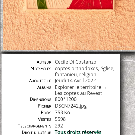
Cécile Di Costanzo
Auteur
coptes orthodoxes
,
église
,
Mots-clés
fontanieu
,
religion
Jeudi 14 Avril 2022
Ajoutée le
Explorer le territoire
→
Albums
Les coptes au Revest
800*1200
Dimensions
DSCN7242.jpg
Fichier
753 Ko
Poids
5598
Visites
292
Téléchargements
Tous droits réservés
Droit d'auteur