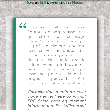
Images & Documents du Revest
Certains albums sont
équipés de pages associées
qui offrent un éclairage
complémentaire aux images
et pdf. Un clic sur l'encadré
écrit en vert au dessus des
vignettes vous y emmène, et
de là, un clic sur le titre de
l'album vous en fait revenir. Il
peut y avoir plusieurs pages
associées pour un album, les
pages peuvent être
associées à plusieurs albums.
Certains documents de cette
page peuvent être au format
PDF. Selon votre équipement
informatique, ils s'afficheront