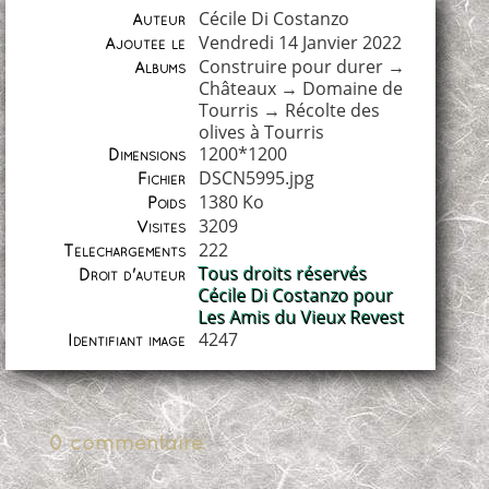
Cécile Di Costanzo
Auteur
Vendredi 14 Janvier 2022
Ajoutée le
Construire pour durer
→
Albums
Châteaux
→
Domaine de
Tourris
→
Récolte des
olives à Tourris
1200*1200
Dimensions
DSCN5995.jpg
Fichier
1380 Ko
Poids
3209
Visites
222
Téléchargements
Tous droits réservés
Droit d'auteur
Cécile Di Costanzo pour
Les Amis du Vieux Revest
4247
Identifiant image
0 commentaire