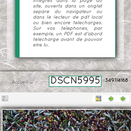
intégrés dans la page du
site, ouverts dans un onglet
séparé du navigateur ou
dans le lecteur de pdf local
ou bien encore téléchargés.
Sur vos téléphones, par
exemple, un PDF est d'abord
téléchargé avant de pouvoir
être lu.
DSCN5995
3497/4168
Accueil
→