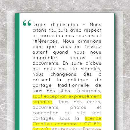
Droits d'utilisation - Nous
citons toujours avec respect
et correction nos sources et
références. Nous aimerions
bien que vous en fassiez
autant quand vous nous
empruntez photos et
documents. En suite d'abus
qui nous ont été signalés,
nous changeons dès à
présent la politique de
partage traditionnelle de
tous nos sites.
Désormais,
sauf exception expressément
signalée
, tous nos écrits,
documents, photos et
conception de site sont
partagés sous la
licence
Creative commons :
CC BY-
SA 4.0
Attribution - Partage