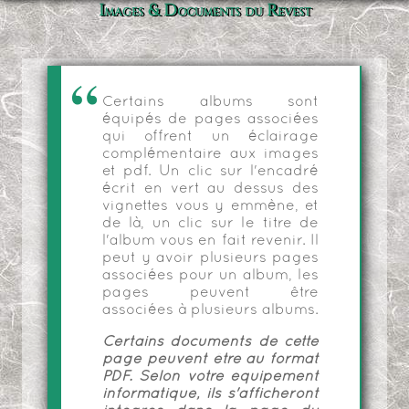
Images & Documents du Revest
Certains albums sont
équipés de pages associées
qui offrent un éclairage
complémentaire aux images
et pdf. Un clic sur l'encadré
écrit en vert au dessus des
vignettes vous y emmène, et
de là, un clic sur le titre de
l'album vous en fait revenir. Il
peut y avoir plusieurs pages
associées pour un album, les
pages peuvent être
associées à plusieurs albums.
Certains documents de cette
page peuvent être au format
PDF. Selon votre équipement
informatique, ils s'afficheront