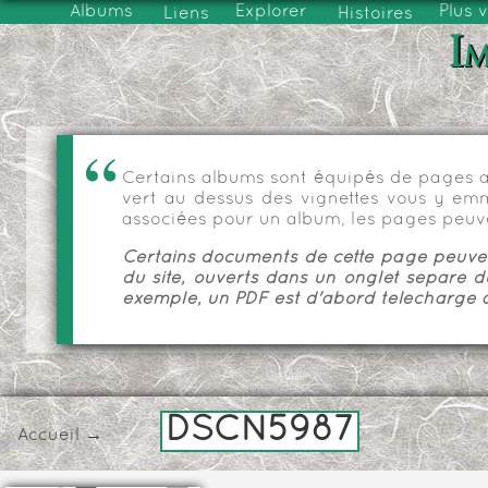
Albums
Explorer
Plus 
Liens
Histoires
Im
Certains albums sont équipés de pages as
vert au dessus des vignettes vous y emmèn
associées pour un album, les pages peuve
Certains documents de cette page peuvent
du site, ouverts dans un onglet séparé d
exemple, un PDF est d'abord téléchargé a
DSCN5987
Accueil
→