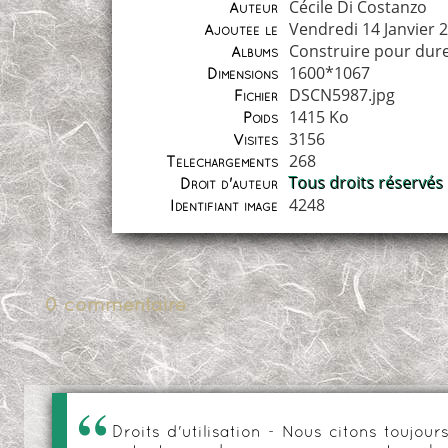
Cécile Di Costanzo
Auteur
Vendredi 14 Janvier 
Ajoutée le
Construire pour dur
Albums
1600*1067
Dimensions
DSCN5987.jpg
Fichier
1415 Ko
Poids
3156
Visites
268
Téléchargements
Tous droits réservés
Droit d'auteur
4248
Identifiant image
0 commentaire
Droits d'utilisation - Nous citons toujo