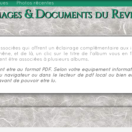
vues
Photos récentes
ages & Documents du Rev
sociées qui offrent un éclairage complémentaire aux im
e, et de là, un clic sur le titre de l'album vous en fa
nt être associées à plusieurs albums.
 être au format PDF. Selon votre équipement informatiq
u navigateur ou dans le lecteur de pdf local ou bien e
vant de pouvoir être lu.