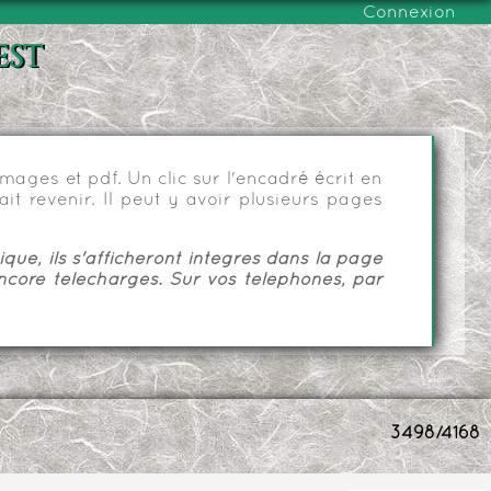
Connexion
est
ages et pdf. Un clic sur l'encadré écrit en
it revenir. Il peut y avoir plusieurs pages
ue, ils s'afficheront intégrés dans la page
ncore téléchargés. Sur vos téléphones, par
3498/4168