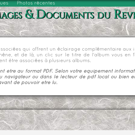
vues
Photos récentes
ages & Documents du Rev
sociées qui offrent un éclairage complémentaire aux im
e, et de là, un clic sur le titre de l'album vous en fa
nt être associées à plusieurs albums.
 être au format PDF. Selon votre équipement informatiq
u navigateur ou dans le lecteur de pdf local ou bien e
vant de pouvoir être lu.