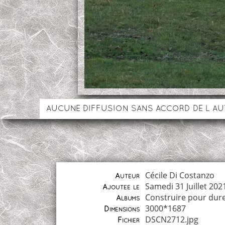
AUCUNE DIFFUSION SANS ACCORD DE L A
Cécile Di Costanzo
Auteur
Samedi 31 Juillet 202
Ajoutée le
Construire pour dur
Albums
3000*1687
Dimensions
DSCN2712.jpg
Fichier