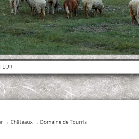
UTEUR
1
er
→
Châteaux
→
Domaine de Tourris