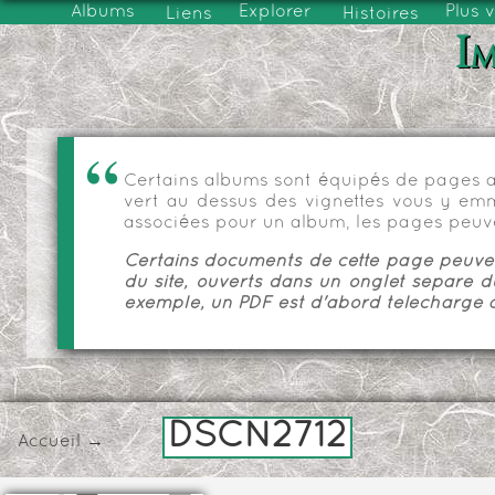
Albums
Explorer
Plus 
Liens
Histoires
Im
Certains albums sont équipés de pages as
vert au dessus des vignettes vous y emmèn
associées pour un album, les pages peuve
Certains documents de cette page peuvent
du site, ouverts dans un onglet séparé d
exemple, un PDF est d'abord téléchargé a
DSCN2712
Accueil
→