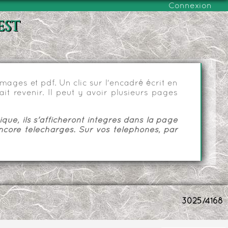
Connexion
est
ages et pdf. Un clic sur l'encadré écrit en
it revenir. Il peut y avoir plusieurs pages
ue, ils s'afficheront intégrés dans la page
ncore téléchargés. Sur vos téléphones, par
3025/4168