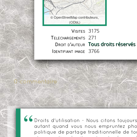
©
OpenStreetMap
contributeurs,
(
ODbL
)
Coordonnées
3175
Visites
271
Téléchargements
Tous droits réservés
Droit d'auteur
3766
Identifiant image
0 commentaire
Droits d'utilisation - Nous citons toujo
autant quand vous nous empruntez phot
politique de partage traditionnelle de to