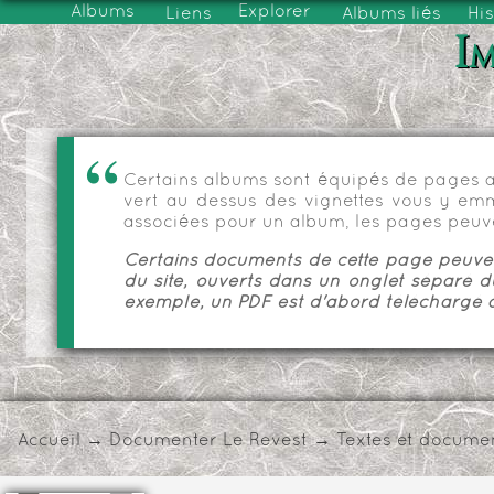
Albums
Explorer
Liens
Albums liés
His
Im
Certains albums sont équipés de pages as
vert au dessus des vignettes vous y emmèn
associées pour un album, les pages peuve
Certains documents de cette page peuvent
du site, ouverts dans un onglet séparé d
exemple, un PDF est d'abord téléchargé a
Accueil
→
Documenter Le Revest
→
Textes et docume