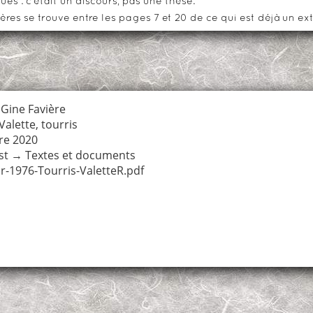
es : c'était un discours, pas une thèse.
ères se trouve entre les pages 7 et 20 de ce qui est déjà un ext
Gine Favière
Valette
,
tourris
re 2020
st
→
Textes et documents
r-1976-Tourris-ValetteR.pdf