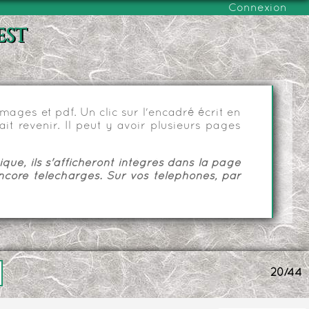
Connexion
est
ages et pdf. Un clic sur l'encadré écrit en
it revenir. Il peut y avoir plusieurs pages
ue, ils s'afficheront intégrés dans la page
ncore téléchargés. Sur vos téléphones, par
20/44