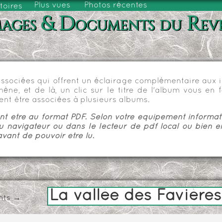
Plus vues
Photos récentes
toires
ages & Documents du Rev
sociées qui offrent un éclairage complémentaire aux im
e, et de là, un clic sur le titre de l'album vous en fa
nt être associées à plusieurs albums.
 être au format PDF. Selon votre équipement informatiq
u navigateur ou dans le lecteur de pdf local ou bien e
vant de pouvoir être lu.
La vallée des Favières
nts
→