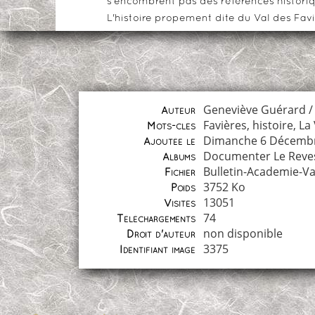
s'encombrent pas des références historiqu
L'histoire propement dite du Val des Favi
Geneviève Guérard / 
Auteur
Favières
,
histoire
,
La 
Mots-clés
Dimanche 6 Décemb
Ajoutée le
Documenter Le Reve
Albums
Bulletin-Academie-Va
Fichier
3752 Ko
Poids
13051
Visites
74
Téléchargements
non disponible
Droit d'auteur
3375
Identifiant image