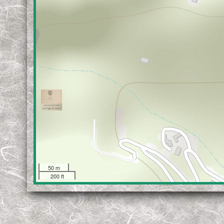
50 m
200 ft