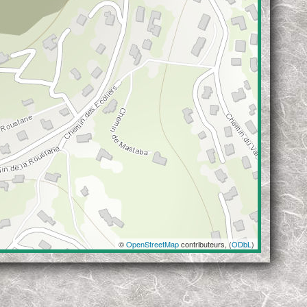
©
OpenStreetMap
contributeurs, (
ODbL
)