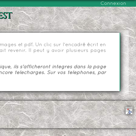
Connexion
est
ages et pdf. Un clic sur l'encadré écrit en
it revenir. Il peut y avoir plusieurs pages
ue, ils s'afficheront intégrés dans la page
ncore téléchargés. Sur vos téléphones, par