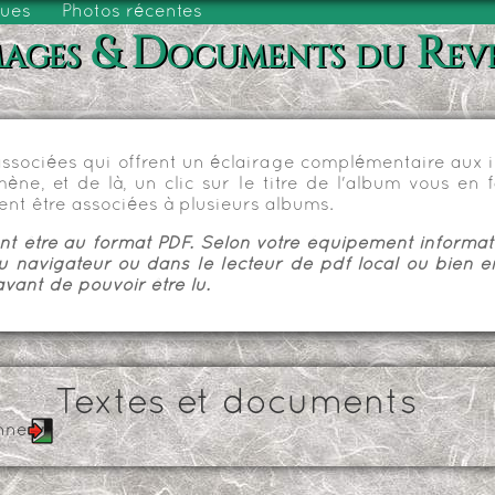
vues
Photos récentes
ages & Documents du Rev
sociées qui offrent un éclairage complémentaire aux im
e, et de là, un clic sur le titre de l'album vous en fa
nt être associées à plusieurs albums.
 être au format PDF. Selon votre équipement informatiq
u navigateur ou dans le lecteur de pdf local ou bien e
vant de pouvoir être lu.
Textes et documents
nne