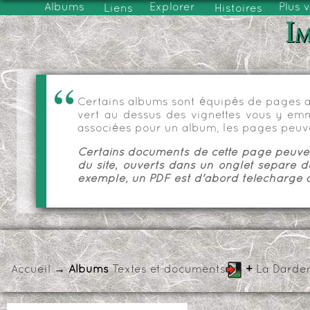
Albums
Explorer
Plus 
Liens
Histoires
Im
Certains albums sont équipés de pages as
vert au dessus des vignettes vous y emmèn
associées pour un album, les pages peuve
Certains documents de cette page peuvent
du site, ouverts dans un onglet séparé d
exemple, un PDF est d'abord téléchargé a
Accueil
→ Albums
Textes et documents
+
La Darde