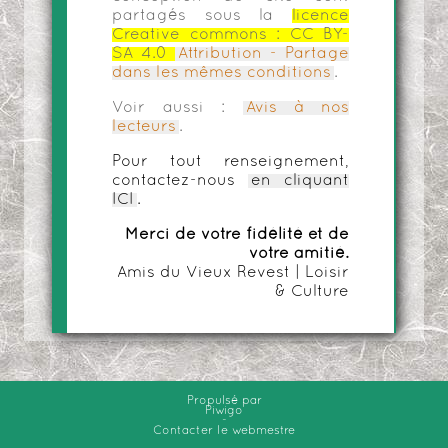
partagés sous la
licence
Creative commons :
CC BY-
SA 4.0
Attribution - Partage
dans les mêmes conditions
.
Voir aussi :
Avis à nos
lecteurs
.
Pour tout renseignement,
contactez-nous
en cliquant
ICI
.
Merci de votre fidélité et de
votre amitié.
Amis du Vieux Revest | Loisir
& Culture
Propulsé par
Piwigo
-
Contacter le webmestre