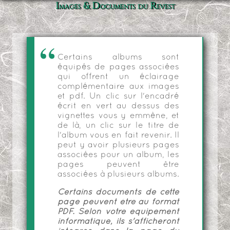
Images & Documents du Revest
Certains albums sont
équipés de pages associées
qui offrent un éclairage
complémentaire aux images
et pdf. Un clic sur l'encadré
écrit en vert au dessus des
vignettes vous y emmène, et
de là, un clic sur le titre de
l'album vous en fait revenir. Il
peut y avoir plusieurs pages
associées pour un album, les
pages peuvent être
associées à plusieurs albums.
Certains documents de cette
page peuvent être au format
PDF. Selon votre équipement
informatique, ils s'afficheront