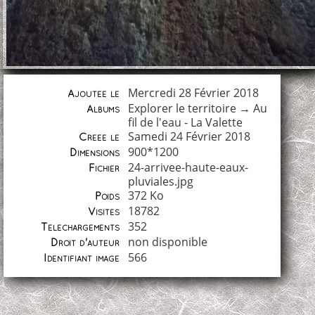
Mercredi 28 Février 2018
Ajoutée le
Explorer le territoire
→
Au
Albums
fil de l'eau - La Valette
Samedi 24 Février 2018
Créée le
900*1200
Dimensions
24-arrivee-haute-eaux-
Fichier
pluviales.jpg
372 Ko
Poids
18782
Visites
352
Téléchargements
non disponible
Droit d'auteur
566
Identifiant image