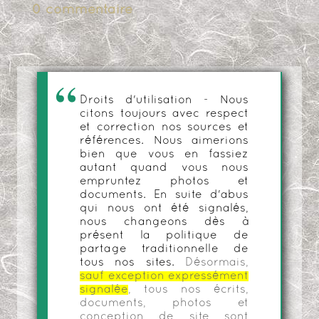
0 commentaire
Droits d'utilisation - Nous
citons toujours avec respect
et correction nos sources et
références. Nous aimerions
bien que vous en fassiez
autant quand vous nous
empruntez photos et
documents. En suite d'abus
qui nous ont été signalés,
nous changeons dès à
présent la politique de
partage traditionnelle de
tous nos sites.
Désormais,
sauf exception expressément
signalée
, tous nos écrits,
documents, photos et
conception de site sont