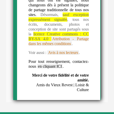
qui nous ont été signalés, nous
changeons dès à présent la politique
de partage traditionnelle de tous nos
sites.
Désormais,
sauf exception
expressément signalée
, tous nos
écrits, documents, photos et
conception de site sont partagés sous
la
licence Creative commons :
CC
BY-SA 4.0
Attribution - Partage
dans les mêmes conditions
.
Voir aussi :
Avis à nos lecteurs
.
Pour tout renseignement, contactez-
nous
en cliquant ICI
.
Merci de votre fidélité et de votre
amitié.
Amis du Vieux Revest | Loisir &
Culture