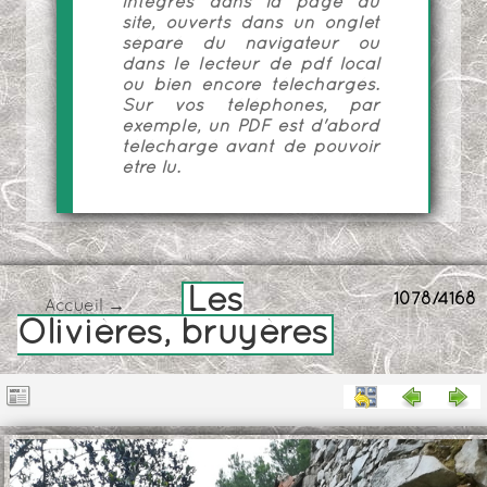
intégrés dans la page du
site, ouverts dans un onglet
séparé du navigateur ou
dans le lecteur de pdf local
ou bien encore téléchargés.
Sur vos téléphones, par
exemple, un PDF est d'abord
téléchargé avant de pouvoir
être lu.
Les
1078/4168
Accueil
→
Olivières, bruyères