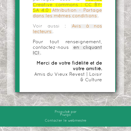
Creative commons :
CC BY-
SA 4.0
Attribution - Partage
dans les mêmes conditions
.
Voir aussi :
Avis à nos
lecteurs
.
Pour tout renseignement,
contactez-nous
en cliquant
ICI
.
Merci de votre fidélité et de
votre amitié.
Amis du Vieux Revest | Loisir
& Culture
Propulsé par
Piwigo
-
Contacter le webmestre