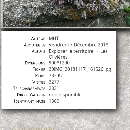
MHT
Auteur
Vendredi 7 Décembre 2018
Ajoutée le
Explorer le territoire
→
Les
Albums
Olivières
900*1200
Dimensions
30IMG_20181117_161526.jpg
Fichier
733 Ko
Poids
3277
Visites
283
Téléchargements
non disponible
Droit d'auteur
1360
Identifiant image
0 commentaire