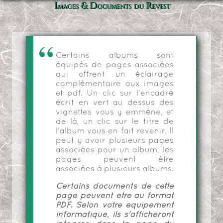
Images & Documents du Revest
Certains albums sont
équipés de pages associées
qui offrent un éclairage
complémentaire aux images
et pdf. Un clic sur l'encadré
écrit en vert au dessus des
vignettes vous y emmène, et
de là, un clic sur le titre de
l'album vous en fait revenir. Il
peut y avoir plusieurs pages
associées pour un album, les
pages peuvent être
associées à plusieurs albums.
Certains documents de cette
page peuvent être au format
PDF. Selon votre équipement
informatique, ils s'afficheront