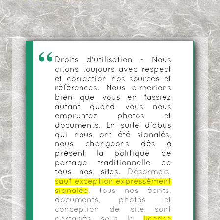
Droits d'utilisation - Nous
citons toujours avec respect
et correction nos sources et
références. Nous aimerions
bien que vous en fassiez
autant quand vous nous
empruntez photos et
documents. En suite d'abus
qui nous ont été signalés,
nous changeons dès à
présent la politique de
partage traditionnelle de
tous nos sites.
Désormais,
sauf exception expressément
signalée
, tous nos écrits,
documents, photos et
conception de site sont
partagés sous la
licence