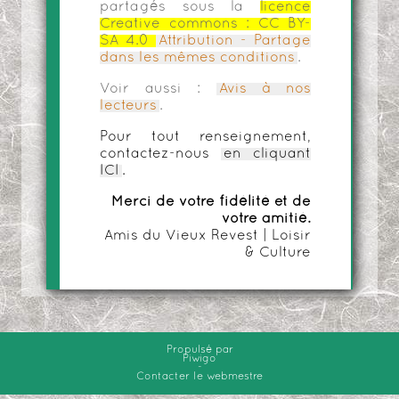
partagés sous la
licence
Creative commons :
CC BY-
SA 4.0
Attribution - Partage
dans les mêmes conditions
.
Voir aussi :
Avis à nos
lecteurs
.
Pour tout renseignement,
contactez-nous
en cliquant
ICI
.
Merci de votre fidélité et de
votre amitié.
Amis du Vieux Revest | Loisir
& Culture
Propulsé par
Piwigo
-
Contacter le webmestre