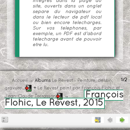
intégrés dans la page du
site, ouverts dans un onglet
séparé du navigateur ou
dans le lecteur de pdf local
ou bien encore téléchargés.
Sur vos téléphones, par
exemple, un PDF est d'abord
téléchargé avant de pouvoir
être lu.
1/2
Accueil
→ Albums
Le Revest - Peinture, dessin,
gravure...
+
Le Revest peint par François Flohic et
François
Jean-Claude Terrasson
→
Flohic, Le Revest, 2015