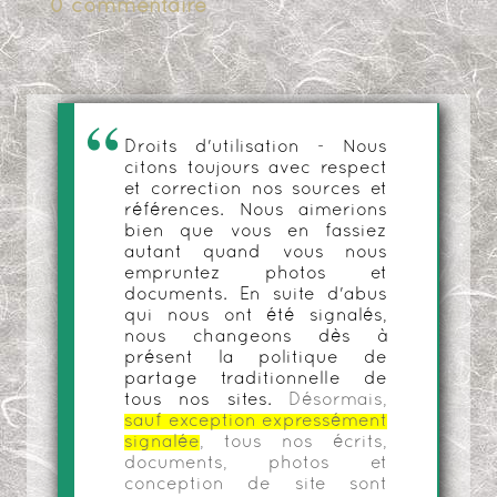
0 commentaire
Droits d'utilisation - Nous
citons toujours avec respect
et correction nos sources et
références. Nous aimerions
bien que vous en fassiez
autant quand vous nous
empruntez photos et
documents. En suite d'abus
qui nous ont été signalés,
nous changeons dès à
présent la politique de
partage traditionnelle de
tous nos sites.
Désormais,
sauf exception expressément
signalée
, tous nos écrits,
documents, photos et
conception de site sont