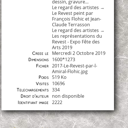
dessin, gravure...
Le regard des artistes
→
Le Revest peint par
François Flohic et Jean-
Claude Terrasson
Le regard des artistes
→
Les représentations du
Revest - Expo Fête des
Arts 2019
Mercredi 2 Octobre 2019
Créée le
1600*1273
Dimensions
2017-Le-Revest-par-l-
Fichier
Amiral-Flohic.jpg
519 Ko
Poids
10696
Visites
334
Téléchargements
non disponible
Droit d'auteur
2222
Identifiant image