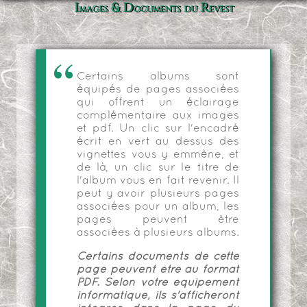
Images & Documents du Revest
Certains albums sont
équipés de pages associées
qui offrent un éclairage
complémentaire aux images
et pdf. Un clic sur l'encadré
écrit en vert au dessus des
vignettes vous y emmène, et
de là, un clic sur le titre de
l'album vous en fait revenir. Il
peut y avoir plusieurs pages
associées pour un album, les
pages peuvent être
associées à plusieurs albums.
Certains documents de cette
page peuvent être au format
PDF. Selon votre équipement
informatique, ils s'afficheront