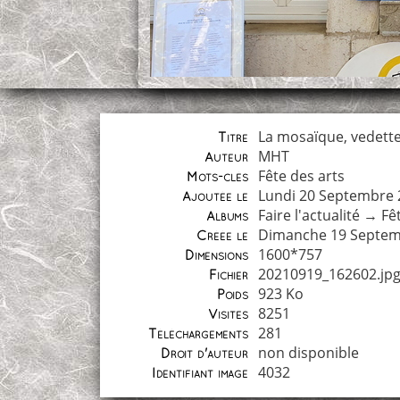
La mosaïque, vedette
Titre
MHT
Auteur
Fête des arts
Mots-clés
Lundi 20 Septembre 
Ajoutée le
Faire l'actualité
→
Fê
Albums
Dimanche 19 Septem
Créée le
1600*757
Dimensions
20210919_162602.jp
Fichier
923 Ko
Poids
8251
Visites
281
Téléchargements
non disponible
Droit d'auteur
4032
Identifiant image