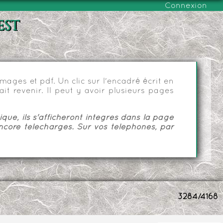
Connexion
est
ages et pdf. Un clic sur l'encadré écrit en
it revenir. Il peut y avoir plusieurs pages
ue, ils s'afficheront intégrés dans la page
ncore téléchargés. Sur vos téléphones, par
3284/4168