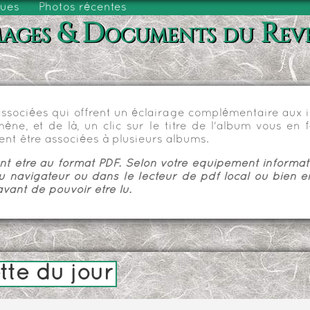
vues
Photos récentes
ages & Documents du Rev
sociées qui offrent un éclairage complémentaire aux im
e, et de là, un clic sur le titre de l'album vous en fa
nt être associées à plusieurs albums.
 être au format PDF. Selon votre équipement informatiq
u navigateur ou dans le lecteur de pdf local ou bien e
vant de pouvoir être lu.
te du jour