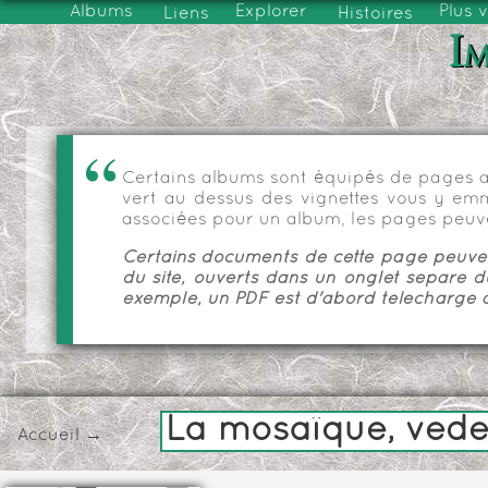
Albums
Explorer
Plus 
Liens
Histoires
Im
Certains albums sont équipés de pages as
vert au dessus des vignettes vous y emmèn
associées pour un album, les pages peuve
Certains documents de cette page peuvent
du site, ouverts dans un onglet séparé d
exemple, un PDF est d'abord téléchargé a
La mosaïque, vedet
Accueil
→