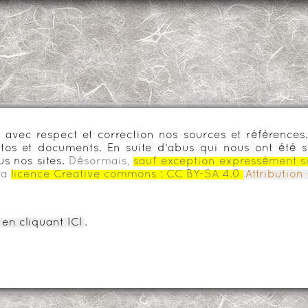
urs avec respect et correction nos sources et référenc
os et documents. En suite d'abus qui nous ont été s
us nos sites.
Désormais,
sauf exception expressément s
la
licence Creative commons :
CC BY-SA 4.0
Attributio
en cliquant ICI
.