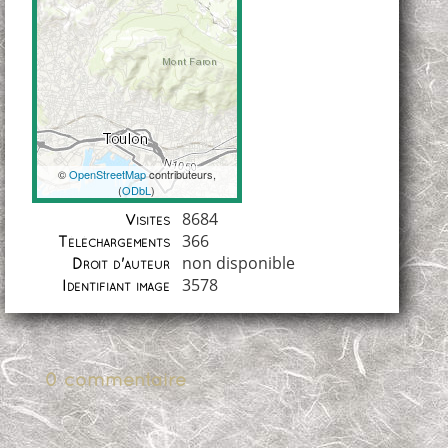
©
OpenStreetMap
contributeurs,
(
ODbL
)
Coordonnées
8684
Visites
366
Téléchargements
non disponible
Droit d'auteur
3578
Identifiant image
0 commentaire