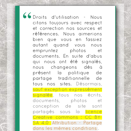
Droits d'utilisation - Nous
citons toujours avec respect
et correction nos sources et
références. Nous aimerions
bien que vous en fassiez
autant quand vous nous
empruntez photos et
documents. En suite d'abus
qui nous ont été signalés,
nous changeons dès à
présent la politique de
partage traditionnelle de
tous nos sites.
Désormais,
sauf exception expressément
signalée
, tous nos écrits,
documents, photos et
conception de site sont
partagés sous la
licence
Creative commons :
CC BY-
SA 4.0
Attribution - Partage
dans les mêmes conditions
.