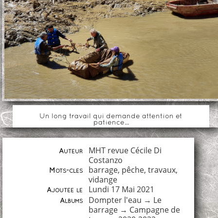
Un long travail qui demande attention et
patience...
MHT revue Cécile Di
Auteur
Costanzo
barrage
,
pêche
,
travaux
,
Mots-clés
vidange
Lundi 17 Mai 2021
Ajoutée le
Dompter l'eau
→
Le
Albums
barrage
→
Campagne de