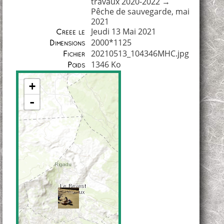
travaux 2020-2022
→
Pêche de sauvegarde, mai
2021
Jeudi 13 Mai 2021
Créée le
2000*1125
Dimensions
20210513_104346MHC.jpg
Fichier
1346 Ko
Poids
+
-