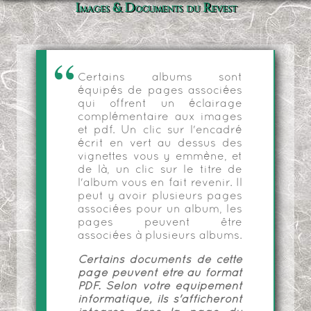
Images & Documents du Revest
Certains albums sont
équipés de pages associées
qui offrent un éclairage
complémentaire aux images
et pdf. Un clic sur l'encadré
écrit en vert au dessus des
vignettes vous y emmène, et
de là, un clic sur le titre de
l'album vous en fait revenir. Il
peut y avoir plusieurs pages
associées pour un album, les
pages peuvent être
associées à plusieurs albums.
Certains documents de cette
page peuvent être au format
PDF. Selon votre équipement
informatique, ils s'afficheront