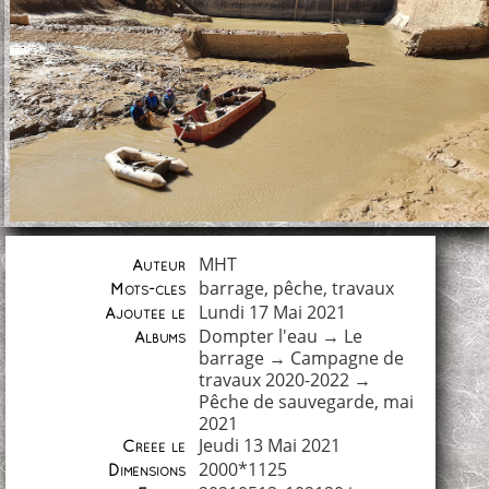
MHT
Auteur
barrage
,
pêche
,
travaux
Mots-clés
Lundi 17 Mai 2021
Ajoutée le
Dompter l'eau
→
Le
Albums
barrage
→
Campagne de
travaux 2020-2022
→
Pêche de sauvegarde, mai
2021
Jeudi 13 Mai 2021
Créée le
2000*1125
Dimensions