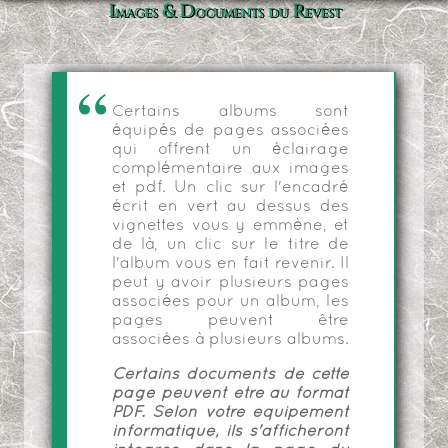
Images & Documents du Revest
Certains albums sont
équipés de pages associées
qui offrent un éclairage
complémentaire aux images
et pdf. Un clic sur l'encadré
écrit en vert au dessus des
vignettes vous y emmène, et
de là, un clic sur le titre de
l'album vous en fait revenir. Il
peut y avoir plusieurs pages
associées pour un album, les
pages peuvent être
associées à plusieurs albums.
Certains documents de cette
page peuvent être au format
PDF. Selon votre équipement
informatique, ils s'afficheront