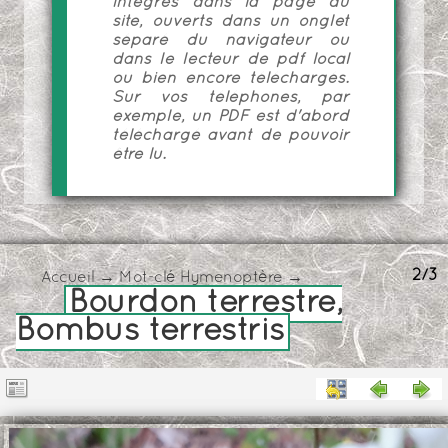
intégrés dans la page du
site, ouverts dans un onglet
séparé du navigateur ou
dans le lecteur de pdf local
ou bien encore téléchargés.
Sur vos téléphones, par
exemple, un PDF est d'abord
téléchargé avant de pouvoir
être lu.
2/3
Accueil
→
Mot-clé
Hymenoptère
→
Bourdon terrestre,
Bombus terrestris