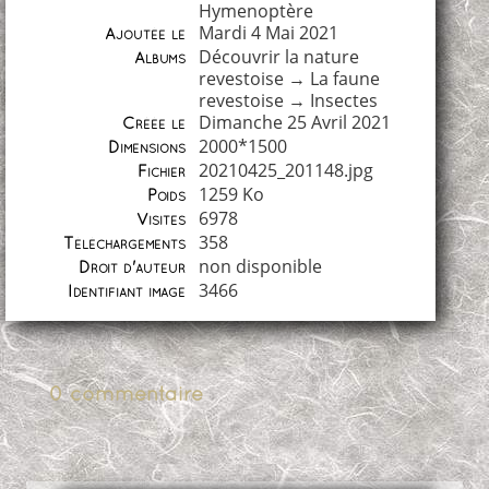
Hymenoptère
Mardi 4 Mai 2021
Ajoutée le
Découvrir la nature
Albums
revestoise
→
La faune
revestoise
→
Insectes
Dimanche 25 Avril 2021
Créée le
2000*1500
Dimensions
20210425_201148.jpg
Fichier
1259 Ko
Poids
6978
Visites
358
Téléchargements
non disponible
Droit d'auteur
3466
Identifiant image
0 commentaire