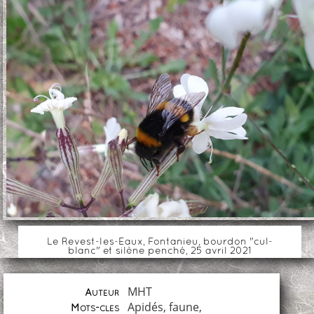
Le Revest-les-Eaux, Fontanieu, bourdon "cul-
blanc" et silène penché, 25 avril 2021
MHT
Auteur
Apidés
,
faune
,
Mots-clés