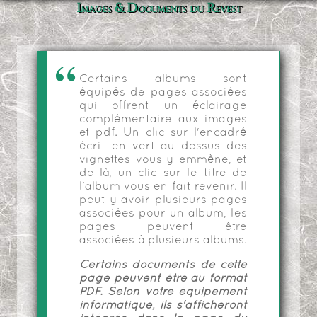
Images & Documents du Revest
Certains albums sont
équipés de pages associées
qui offrent un éclairage
complémentaire aux images
et pdf. Un clic sur l'encadré
écrit en vert au dessus des
vignettes vous y emmène, et
de là, un clic sur le titre de
l'album vous en fait revenir. Il
peut y avoir plusieurs pages
associées pour un album, les
pages peuvent être
associées à plusieurs albums.
Certains documents de cette
page peuvent être au format
PDF. Selon votre équipement
informatique, ils s'afficheront