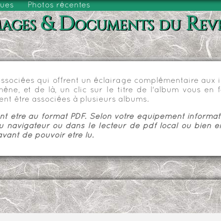
vues
Photos récentes
ages & Documents du Rev
sociées qui offrent un éclairage complémentaire aux im
e, et de là, un clic sur le titre de l'album vous en fa
nt être associées à plusieurs albums.
 être au format PDF. Selon votre équipement informatiq
u navigateur ou dans le lecteur de pdf local ou bien e
vant de pouvoir être lu.