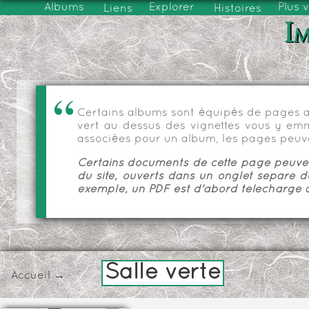
Albums
Explorer
Plus 
Liens
Histoires
Im
Certains albums sont équipés de pages as
vert au dessus des vignettes vous y emmèn
associées pour un album, les pages peuve
Certains documents de cette page peuvent
du site, ouverts dans un onglet séparé d
exemple, un PDF est d'abord téléchargé a
Salle verte
Accueil
→