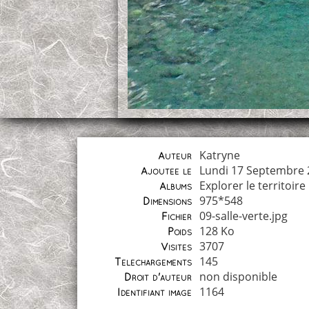
Katryne
Auteur
Lundi 17 Septembre 
Ajoutée le
Explorer le territoire
Albums
975*548
Dimensions
09-salle-verte.jpg
Fichier
128 Ko
Poids
3707
Visites
145
Téléchargements
non disponible
Droit d'auteur
1164
Identifiant image