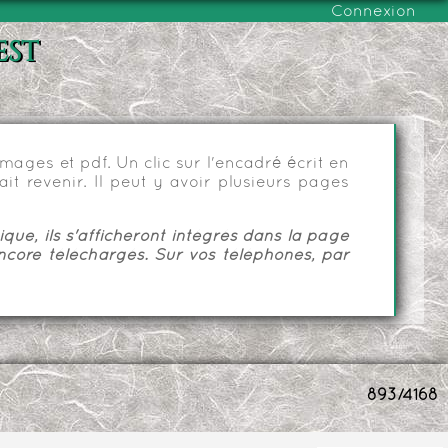
Connexion
est
ages et pdf. Un clic sur l'encadré écrit en
it revenir. Il peut y avoir plusieurs pages
ue, ils s'afficheront intégrés dans la page
ncore téléchargés. Sur vos téléphones, par
893/4168