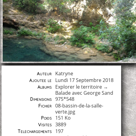
Katryne
Auteur
Lundi 17 Septembre 2018
Ajoutée le
Explorer le territoire
→
Albums
Balade avec George Sand
975*548
Dimensions
08-bassin-de-la-salle-
Fichier
verte.jpg
151 Ko
Poids
3889
Visites
197
Téléchargements