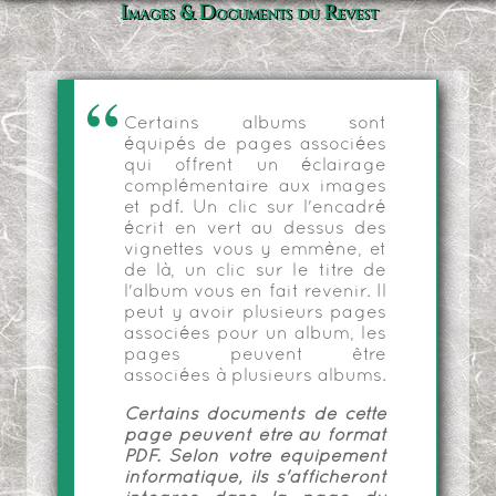
Images & Documents du Revest
Certains albums sont
équipés de pages associées
qui offrent un éclairage
complémentaire aux images
et pdf. Un clic sur l'encadré
écrit en vert au dessus des
vignettes vous y emmène, et
de là, un clic sur le titre de
l'album vous en fait revenir. Il
peut y avoir plusieurs pages
associées pour un album, les
pages peuvent être
associées à plusieurs albums.
Certains documents de cette
page peuvent être au format
PDF. Selon votre équipement
informatique, ils s'afficheront