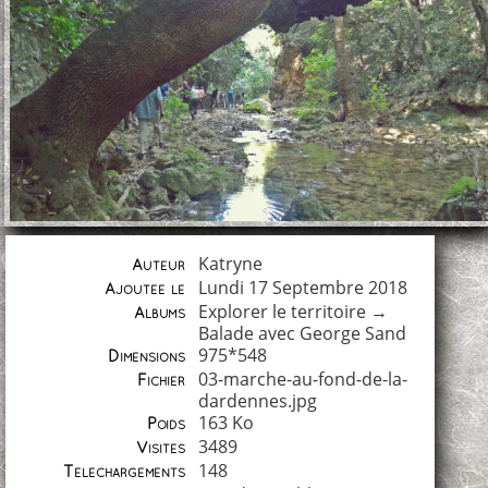
Katryne
Auteur
Lundi 17 Septembre 2018
Ajoutée le
Explorer le territoire
→
Albums
Balade avec George Sand
975*548
Dimensions
03-marche-au-fond-de-la-
Fichier
dardennes.jpg
163 Ko
Poids
3489
Visites
148
Téléchargements