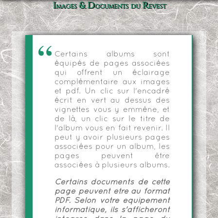
Images & Documents du Revest
Certains albums sont
équipés de pages associées
qui offrent un éclairage
complémentaire aux images
et pdf. Un clic sur l'encadré
écrit en vert au dessus des
vignettes vous y emmène, et
de là, un clic sur le titre de
l'album vous en fait revenir. Il
peut y avoir plusieurs pages
associées pour un album, les
pages peuvent être
associées à plusieurs albums.
Certains documents de cette
page peuvent être au format
PDF. Selon votre équipement
informatique, ils s'afficheront