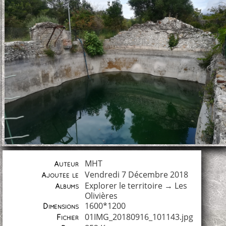
MHT
Auteur
Vendredi 7 Décembre 2018
Ajoutée le
Explorer le territoire
→
Les
Albums
Olivières
1600*1200
Dimensions
01IMG_20180916_101143.jpg
Fichier