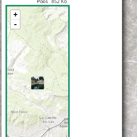
852 Ko
Poids
+
-