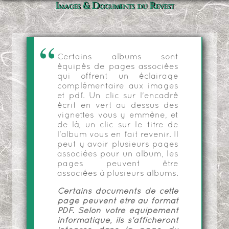
Images & Documents du Revest
Certains albums sont
équipés de pages associées
qui offrent un éclairage
complémentaire aux images
et pdf. Un clic sur l'encadré
écrit en vert au dessus des
vignettes vous y emmène, et
de là, un clic sur le titre de
l'album vous en fait revenir. Il
peut y avoir plusieurs pages
associées pour un album, les
pages peuvent être
associées à plusieurs albums.
Certains documents de cette
page peuvent être au format
PDF. Selon votre équipement
informatique, ils s'afficheront