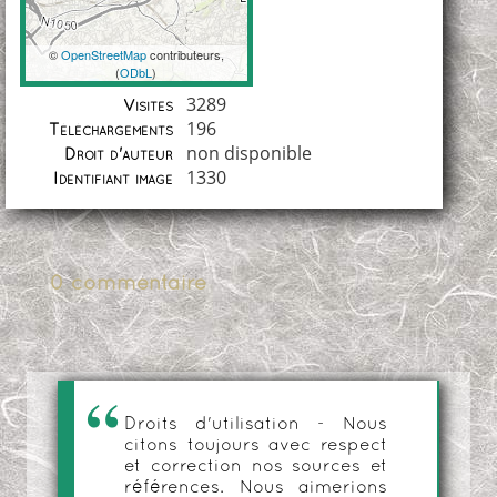
©
OpenStreetMap
contributeurs,
(
ODbL
)
Coordonnées
3289
Visites
196
Téléchargements
non disponible
Droit d'auteur
1330
Identifiant image
0 commentaire
Droits d'utilisation - Nous
citons toujours avec respect
et correction nos sources et
références. Nous aimerions