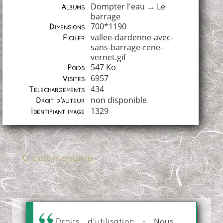
Dompter l'eau
→
Le
Albums
barrage
700*1190
Dimensions
vallee-dardenne-avec-
Fichier
sans-barrage-rene-
vernet.gif
547 Ko
Poids
6957
Visites
434
Téléchargements
non disponible
Droit d'auteur
1329
Identifiant image
0 commentaire
Droits d'utilisation - Nous