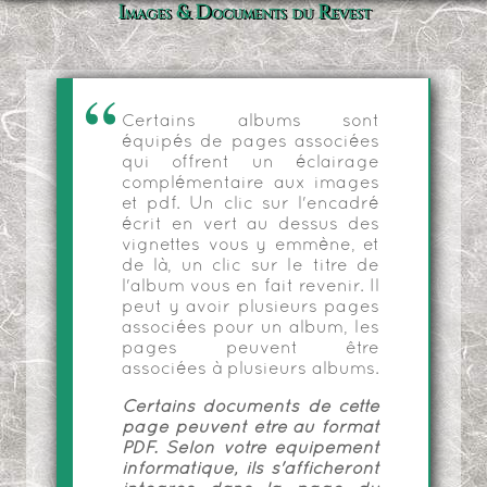
Images & Documents du Revest
Certains albums sont
équipés de pages associées
qui offrent un éclairage
complémentaire aux images
et pdf. Un clic sur l'encadré
écrit en vert au dessus des
vignettes vous y emmène, et
de là, un clic sur le titre de
l'album vous en fait revenir. Il
peut y avoir plusieurs pages
associées pour un album, les
pages peuvent être
associées à plusieurs albums.
Certains documents de cette
page peuvent être au format
PDF. Selon votre équipement
informatique, ils s'afficheront