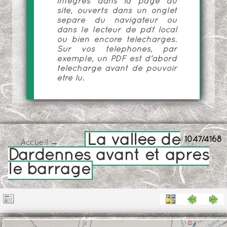
intégrés dans la page du
site, ouverts dans un onglet
séparé du navigateur ou
dans le lecteur de pdf local
ou bien encore téléchargés.
Sur vos téléphones, par
exemple, un PDF est d'abord
téléchargé avant de pouvoir
être lu.
La vallée de
1047/4168
Accueil
→
Dardennes avant et après
le barrage