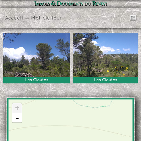
Images & Documents du Revest
Accueil
→
Mot-clé
four
Les Cloutés
Les Cloutés
+
-