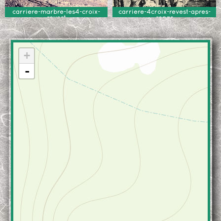
carriere-marbre-les4-croix-
carriere-4croix-revest-apres-
revest
repas
+
-