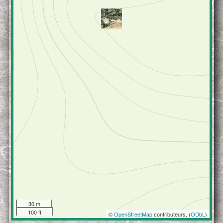
30 m
100 ft
©
OpenStreetMap
contributeurs, (
ODbL
)