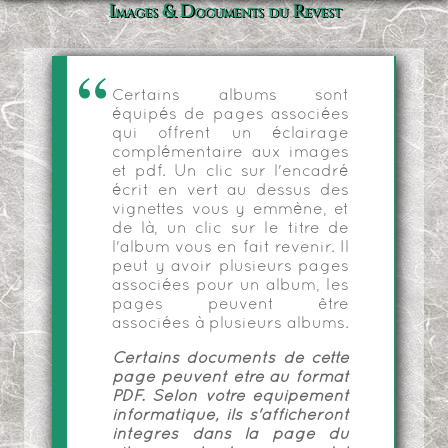
Images & Documents du Revest
Certains albums sont
équipés de pages associées
qui offrent un éclairage
complémentaire aux images
et pdf. Un clic sur l'encadré
écrit en vert au dessus des
vignettes vous y emmène, et
de là, un clic sur le titre de
l'album vous en fait revenir. Il
peut y avoir plusieurs pages
associées pour un album, les
pages peuvent être
associées à plusieurs albums.
Certains documents de cette
page peuvent être au format
PDF. Selon votre équipement
informatique, ils s'afficheront
intégrés dans la page du