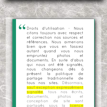
Droits d'utilisation - Nous
citons toujours avec respect
et correction nos sources et
références. Nous aimerions
bien que vous en fassiez
autant quand vous nous
empruntez photos et
documents. En suite d'abus
qui nous ont été signalés,
nous changeons dès à
présent la politique de
partage traditionnelle de
tous nos sites.
Désormais,
sauf exception expressément
signalée
, tous nos écrits,
documents, photos et
conception de site sont
partagés sous la
licence