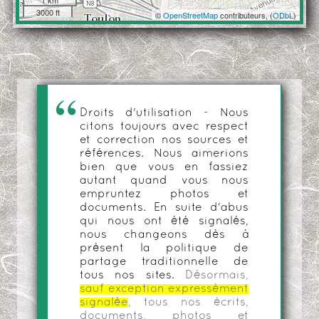
1 km
3000 ft
©
OpenStreetMap
contributeurs, (
ODbL
)
Droits d'utilisation - Nous
citons toujours avec respect
et correction nos sources et
références. Nous aimerions
bien que vous en fassiez
autant quand vous nous
empruntez photos et
documents. En suite d'abus
qui nous ont été signalés,
nous changeons dès à
présent la politique de
partage traditionnelle de
tous nos sites.
Désormais,
sauf exception expressément
signalée
, tous nos écrits,
documents, photos et