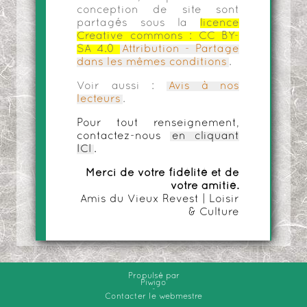
conception de site sont
partagés sous la
licence
Creative commons :
CC BY-
SA 4.0
Attribution - Partage
dans les mêmes conditions
.
Voir aussi :
Avis à nos
lecteurs
.
Pour tout renseignement,
contactez-nous
en cliquant
ICI
.
Merci de votre fidélité et de
votre amitié.
Amis du Vieux Revest | Loisir
& Culture
Propulsé par
Piwigo
-
Contacter le webmestre