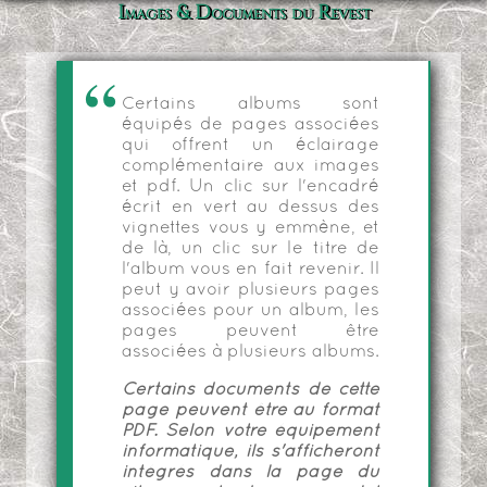
Images & Documents du Revest
Certains albums sont
équipés de pages associées
qui offrent un éclairage
complémentaire aux images
et pdf. Un clic sur l'encadré
écrit en vert au dessus des
vignettes vous y emmène, et
de là, un clic sur le titre de
l'album vous en fait revenir. Il
peut y avoir plusieurs pages
associées pour un album, les
pages peuvent être
associées à plusieurs albums.
Certains documents de cette
page peuvent être au format
PDF. Selon votre équipement
informatique, ils s'afficheront
intégrés dans la page du