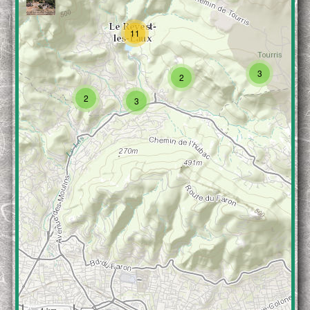
11
3
2
2
3