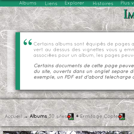
Albums
Explorer
Plus 
Liens
Histoires
Im
Certains albums sont équipés de pages as
vert au dessus des vignettes vous y emmèn
associées pour un album, les pages peuve
Certains documents de cette page peuvent
du site, ouverts dans un onglet séparé d
exemple, un PDF est d'abord téléchargé a
Accueil
→ Albums
30 sites
+
Ermitage Copte