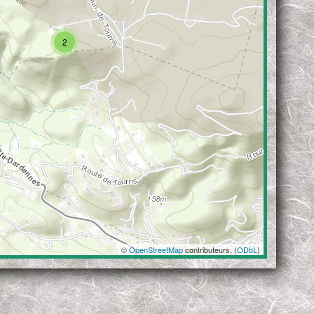
2
©
OpenStreetMap
contributeurs, (
ODbL
)