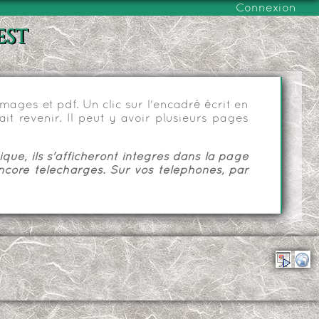
Connexion
est
ages et pdf. Un clic sur l'encadré écrit en
it revenir. Il peut y avoir plusieurs pages
ue, ils s'afficheront intégrés dans la page
ncore téléchargés. Sur vos téléphones, par