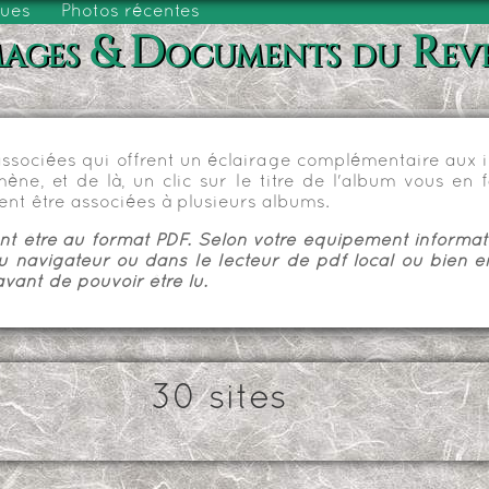
vues
Photos récentes
ages & Documents du Rev
sociées qui offrent un éclairage complémentaire aux im
e, et de là, un clic sur le titre de l'album vous en fa
nt être associées à plusieurs albums.
 être au format PDF. Selon votre équipement informatiq
u navigateur ou dans le lecteur de pdf local ou bien e
vant de pouvoir être lu.
30 sites