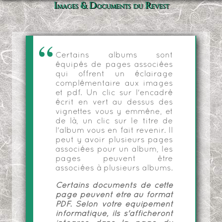
Images & Documents du Revest
Certains albums sont
équipés de pages associées
qui offrent un éclairage
complémentaire aux images
et pdf. Un clic sur l'encadré
écrit en vert au dessus des
vignettes vous y emmène, et
de là, un clic sur le titre de
l'album vous en fait revenir. Il
peut y avoir plusieurs pages
associées pour un album, les
pages peuvent être
associées à plusieurs albums.
Certains documents de cette
page peuvent être au format
PDF. Selon votre équipement
informatique, ils s'afficheront