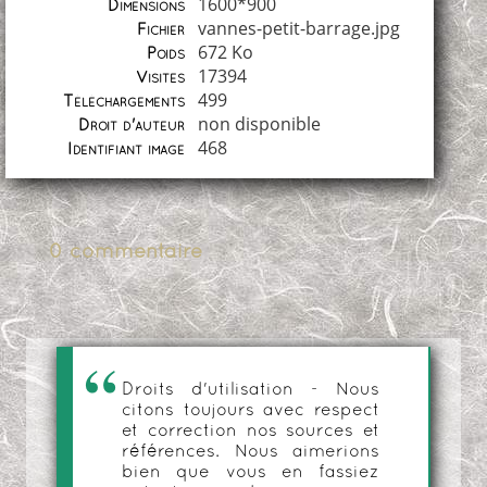
1600*900
Dimensions
vannes-petit-barrage.jpg
Fichier
672 Ko
Poids
17394
Visites
499
Téléchargements
non disponible
Droit d'auteur
468
Identifiant image
0 commentaire
Droits d'utilisation - Nous
citons toujours avec respect
et correction nos sources et
références. Nous aimerions
bien que vous en fassiez