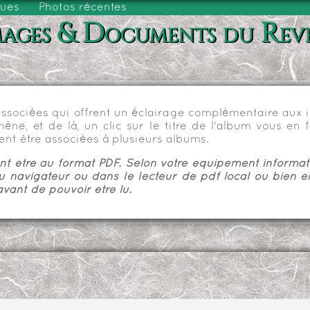
vues
Photos récentes
ages & Documents du Rev
sociées qui offrent un éclairage complémentaire aux im
e, et de là, un clic sur le titre de l'album vous en fa
nt être associées à plusieurs albums.
 être au format PDF. Selon votre équipement informatiq
u navigateur ou dans le lecteur de pdf local ou bien e
vant de pouvoir être lu.