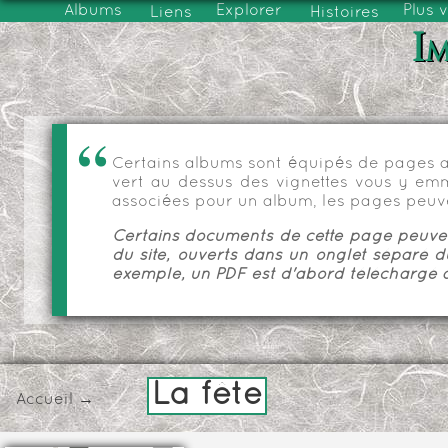
Albums
Explorer
Plus 
Liens
Histoires
Im
Certains albums sont équipés de pages as
vert au dessus des vignettes vous y emmèn
associées pour un album, les pages peuve
Certains documents de cette page peuvent
du site, ouverts dans un onglet séparé d
exemple, un PDF est d'abord téléchargé a
La fête
Accueil
→