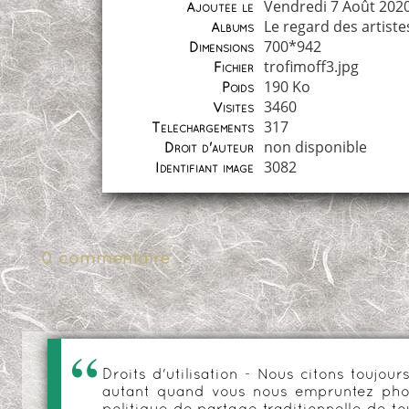
Vendredi 7 Août 202
Ajoutée le
Le regard des artiste
Albums
700*942
Dimensions
trofimoff3.jpg
Fichier
190 Ko
Poids
3460
Visites
317
Téléchargements
non disponible
Droit d'auteur
3082
Identifiant image
0 commentaire
Droits d'utilisation - Nous citons toujo
autant quand vous nous empruntez phot