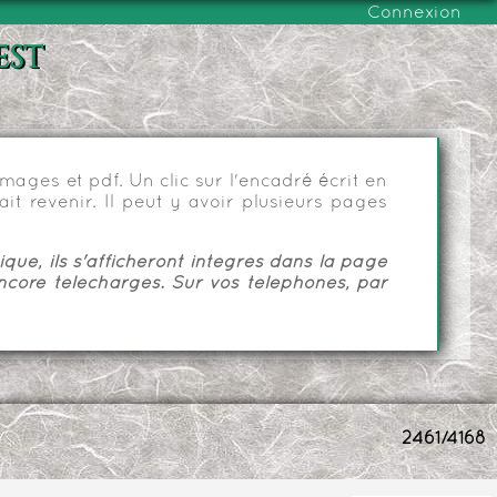
Connexion
est
ages et pdf. Un clic sur l'encadré écrit en
it revenir. Il peut y avoir plusieurs pages
ue, ils s'afficheront intégrés dans la page
ncore téléchargés. Sur vos téléphones, par
2461/4168