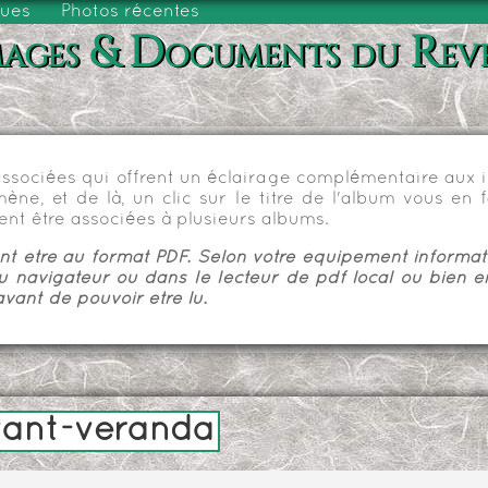
vues
Photos récentes
ages & Documents du Rev
sociées qui offrent un éclairage complémentaire aux im
e, et de là, un clic sur le titre de l'album vous en fa
nt être associées à plusieurs albums.
 être au format PDF. Selon votre équipement informatiq
u navigateur ou dans le lecteur de pdf local ou bien e
vant de pouvoir être lu.
vant-veranda