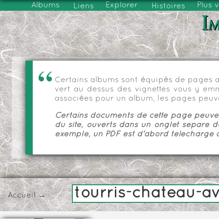
Albums
Explorer
Plus 
Liens
Histoires
Im
Certains albums sont équipés de pages as
vert au dessus des vignettes vous y emmèn
associées pour un album, les pages peuve
Certains documents de cette page peuvent
du site, ouverts dans un onglet séparé d
exemple, un PDF est d'abord téléchargé a
tourris-chateau-a
Accueil
→