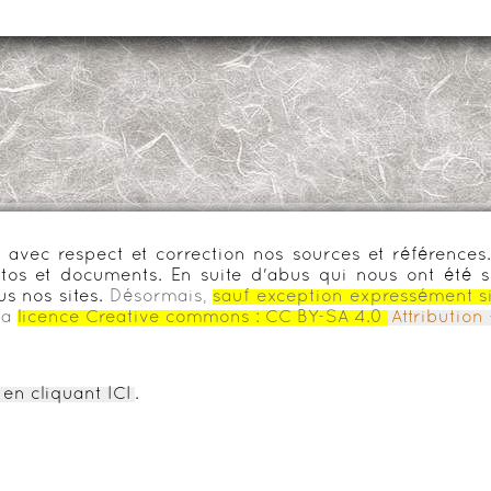
urs avec respect et correction nos sources et référenc
os et documents. En suite d'abus qui nous ont été s
us nos sites.
Désormais,
sauf exception expressément s
la
licence Creative commons :
CC BY-SA 4.0
Attributio
en cliquant ICI
.