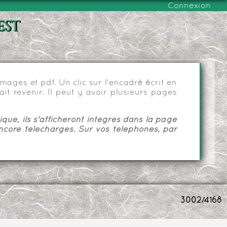
Connexion
est
ages et pdf. Un clic sur l'encadré écrit en
it revenir. Il peut y avoir plusieurs pages
ue, ils s'afficheront intégrés dans la page
ncore téléchargés. Sur vos téléphones, par
3002/4168