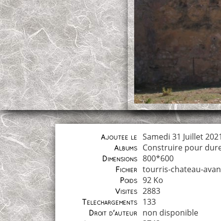
Samedi 31 Juillet 202
Ajoutée le
Construire pour dur
Albums
800*600
Dimensions
tourris-chateau-avan
Fichier
92 Ko
Poids
2883
Visites
133
Téléchargements
non disponible
Droit d'auteur