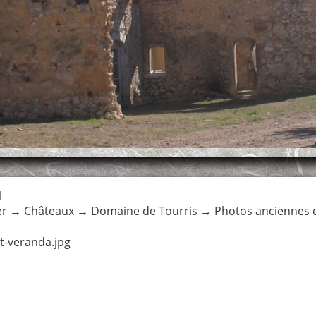
1
er
→
Châteaux
→
Domaine de Tourris
→
Photos anciennes 
t-veranda.jpg