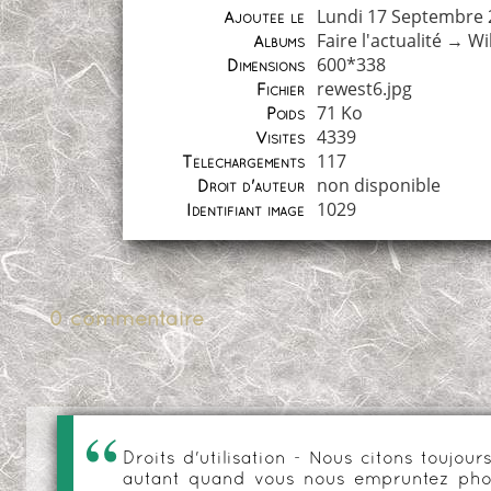
Lundi 17 Septembre 
Ajoutée le
Faire l'actualité
→
Wi
Albums
600*338
Dimensions
rewest6.jpg
Fichier
71 Ko
Poids
4339
Visites
117
Téléchargements
non disponible
Droit d'auteur
1029
Identifiant image
0 commentaire
Droits d'utilisation - Nous citons toujo
autant quand vous nous empruntez phot