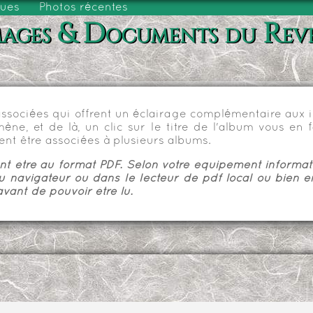
vues
Photos récentes
ages & Documents du Rev
sociées qui offrent un éclairage complémentaire aux im
e, et de là, un clic sur le titre de l'album vous en fa
nt être associées à plusieurs albums.
 être au format PDF. Selon votre équipement informatiq
u navigateur ou dans le lecteur de pdf local ou bien e
vant de pouvoir être lu.