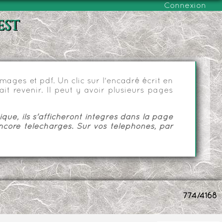
Connexion
est
ages et pdf. Un clic sur l'encadré écrit en
it revenir. Il peut y avoir plusieurs pages
ue, ils s'afficheront intégrés dans la page
ncore téléchargés. Sur vos téléphones, par
774/4168