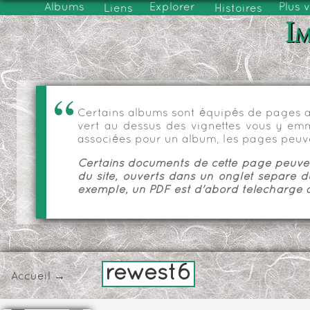
Albums
Explorer
Plus 
Liens
Histoires
Im
Certains albums sont équipés de pages as
vert au dessus des vignettes vous y emmèn
associées pour un album, les pages peuve
Certains documents de cette page peuvent
du site, ouverts dans un onglet séparé d
exemple, un PDF est d'abord téléchargé a
rewest6
Accueil
→