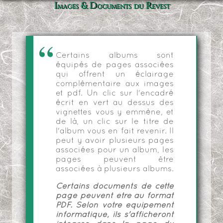
Images & Documents du Revest
Certains albums sont
équipés de pages associées
qui offrent un éclairage
complémentaire aux images
et pdf. Un clic sur l'encadré
écrit en vert au dessus des
vignettes vous y emmène, et
de là, un clic sur le titre de
l'album vous en fait revenir. Il
peut y avoir plusieurs pages
associées pour un album, les
pages peuvent être
associées à plusieurs albums.
Certains documents de cette
page peuvent être au format
PDF. Selon votre équipement
informatique, ils s'afficheront