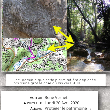
Il est possible que cette pierre ait été déplacée
lors d'une grosse crue du las vers 2010.
René Vernet
Auteur
Lundi 20 Avril 2020
Ajoutée le
Protéger le patrimoine
→
Albums