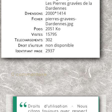
Les Pierres gravées de la
Dardennes
2000*1414
Dimensions
pierres-gravees-
Fichier
Dardennes.jpg
2051 Ko
Poids
15795
Visites
302
Téléchargements
non disponible
Droit d'auteur
2937
Identifiant image
0 commentaire
Droits d'utilisation - Nous
citons toujours avec respect