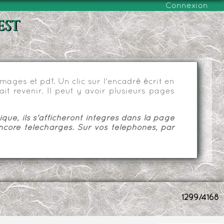
Connexion
est
ages et pdf. Un clic sur l'encadré écrit en
it revenir. Il peut y avoir plusieurs pages
ue, ils s'afficheront intégrés dans la page
ncore téléchargés. Sur vos téléphones, par
1299/4168