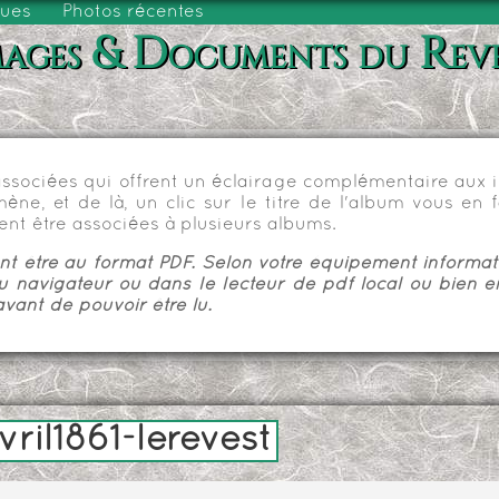
vues
Photos récentes
ages & Documents du Rev
sociées qui offrent un éclairage complémentaire aux im
e, et de là, un clic sur le titre de l'album vous en fa
nt être associées à plusieurs albums.
 être au format PDF. Selon votre équipement informatiq
u navigateur ou dans le lecteur de pdf local ou bien e
vant de pouvoir être lu.
il1861-lerevest