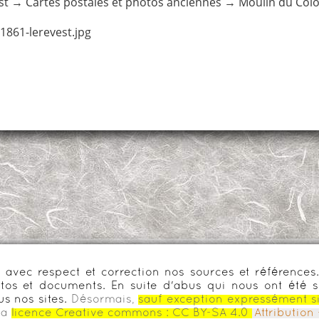
st
→
Cartes postales et photos anciennes
→
Moulin du Col
1861-lerevest.jpg
urs avec respect et correction nos sources et référenc
os et documents. En suite d'abus qui nous ont été s
us nos sites.
Désormais,
sauf exception expressément s
la
licence Creative commons :
CC BY-SA 4.0
Attributio