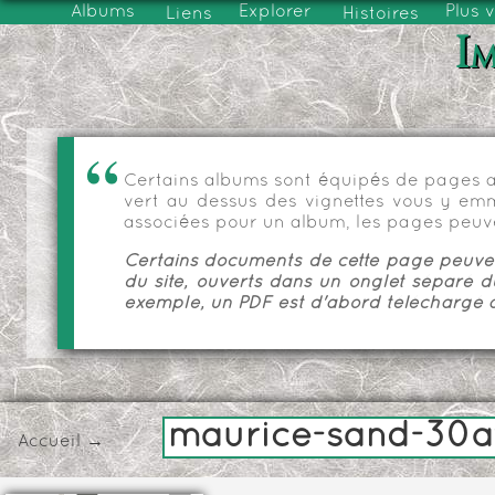
Albums
Explorer
Plus 
Liens
Histoires
Im
Certains albums sont équipés de pages as
vert au dessus des vignettes vous y emmèn
associées pour un album, les pages peuve
Certains documents de cette page peuvent
du site, ouverts dans un onglet séparé d
exemple, un PDF est d'abord téléchargé a
maurice-sand-30avr
Accueil
→