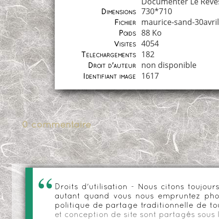
Documenter Le Reve
730*710
Dimensions
maurice-sand-30avril
Fichier
88 Ko
Poids
4054
Visites
182
Téléchargements
non disponible
Droit d'auteur
1617
Identifiant image
0 commentaire
Droits d'utilisation - Nous citons toujo
autant quand vous nous empruntez phot
politique de partage traditionnelle de to
et conception de site sont partagés sous 