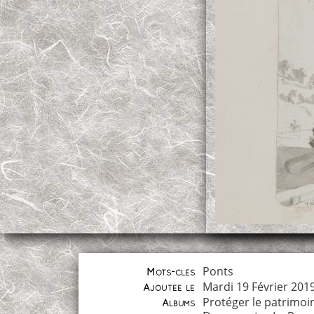
Ponts
Mots-clés
Mardi 19 Février 201
Ajoutée le
Protéger le patrimoi
Albums