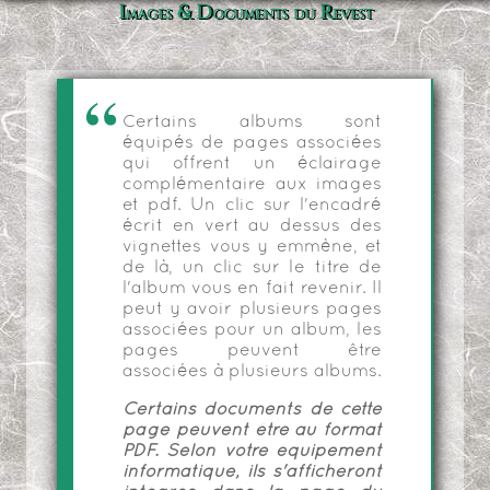
Images & Documents du Revest
Certains albums sont
équipés de pages associées
qui offrent un éclairage
complémentaire aux images
et pdf. Un clic sur l'encadré
écrit en vert au dessus des
vignettes vous y emmène, et
de là, un clic sur le titre de
l'album vous en fait revenir. Il
peut y avoir plusieurs pages
associées pour un album, les
pages peuvent être
associées à plusieurs albums.
Certains documents de cette
page peuvent être au format
PDF. Selon votre équipement
informatique, ils s'afficheront