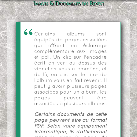
Images & Documents du Revest
Certains albums sont
équipés de pages associées
qui offrent un éclairage
complémentaire aux images
et pdf. Un clic sur l'encadré
écrit en vert au dessus des
vignettes vous y emmène, et
de là, un clic sur le titre de
l'album vous en fait revenir. Il
peut y avoir plusieurs pages
associées pour un album, les
pages peuvent être
associées à plusieurs albums.
Certains documents de cette
page peuvent être au format
PDF. Selon votre équipement
informatique, ils s'afficheront