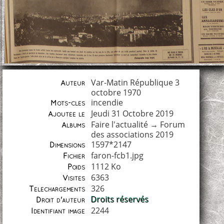
Var-Matin République 3
Auteur
octobre 1970
incendie
Mots-clés
Jeudi 31 Octobre 2019
Ajoutée le
Faire l'actualité
→
Forum
Albums
des associations 2019
1597*2147
Dimensions
faron-fcb1.jpg
Fichier
1112 Ko
Poids
6363
Visites
326
Téléchargements
Droits réservés
Droit d'auteur
2244
Identifiant image