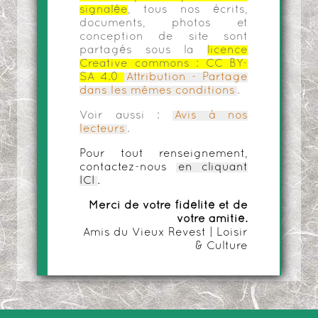
signalée
, tous nos écrits,
documents, photos et
conception de site sont
partagés sous la
licence
Creative commons :
CC BY-
SA 4.0
Attribution - Partage
dans les mêmes conditions
.
Voir aussi :
Avis à nos
lecteurs
.
Pour tout renseignement,
contactez-nous
en cliquant
ICI
.
Merci de votre fidélité et de
votre amitié.
Amis du Vieux Revest | Loisir
& Culture