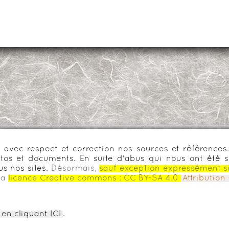
urs avec respect et correction nos sources et référenc
os et documents. En suite d'abus qui nous ont été s
us nos sites.
Désormais,
sauf exception expressément s
la
licence Creative commons :
CC BY-SA 4.0
Attributio
en cliquant ICI
.