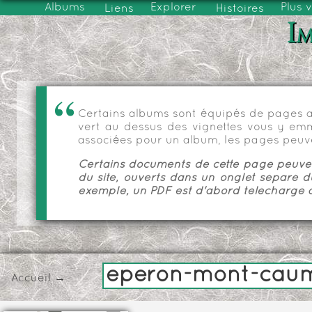
Albums
Explorer
Plus 
Liens
Histoires
Im
Certains albums sont équipés de pages as
vert au dessus des vignettes vous y emmèn
associées pour un album, les pages peuve
Certains documents de cette page peuvent
du site, ouverts dans un onglet séparé d
exemple, un PDF est d'abord téléchargé a
eperon-mont-cau
Accueil
→