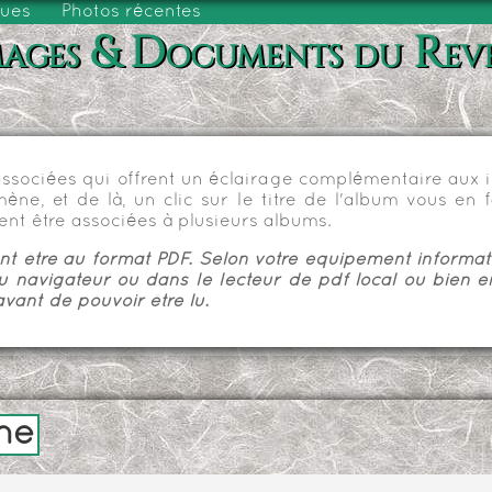
vues
Photos récentes
ages & Documents du Rev
sociées qui offrent un éclairage complémentaire aux im
e, et de là, un clic sur le titre de l'album vous en fa
nt être associées à plusieurs albums.
 être au format PDF. Selon votre équipement informatiq
u navigateur ou dans le lecteur de pdf local ou bien e
vant de pouvoir être lu.
me