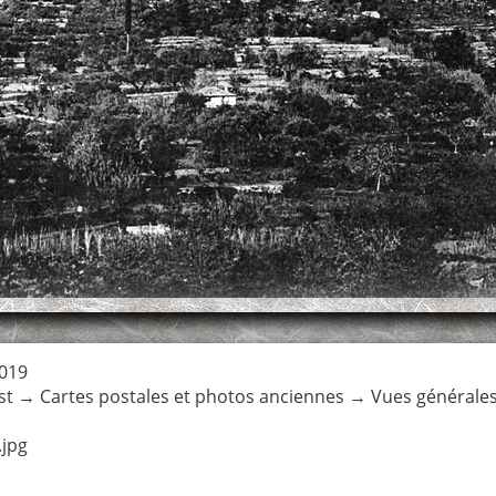
019
st
→
Cartes postales et photos anciennes
→
Vues générales
jpg