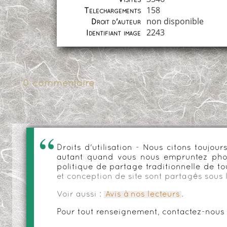
Visites
158
Téléchargements
non disponible
Droit d'auteur
2243
Identifiant image
0 commentaire
Droits d'utilisation - Nous citons toujo
autant quand vous nous empruntez phot
politique de partage traditionnelle de to
et conception de site sont partagés sous 
Voir aussi :
Avis à nos lecteurs
.
Pour tout renseignement, contactez-nous