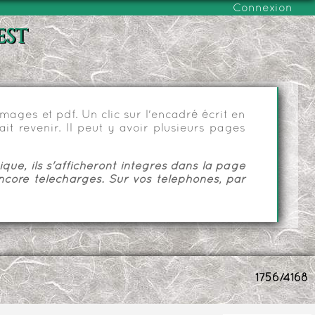
Connexion
est
ages et pdf. Un clic sur l'encadré écrit en
it revenir. Il peut y avoir plusieurs pages
ue, ils s'afficheront intégrés dans la page
ncore téléchargés. Sur vos téléphones, par
1756/4168