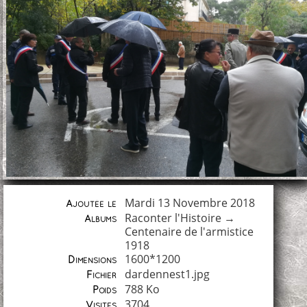
Mardi 13 Novembre 2018
Ajoutée le
Raconter l'Histoire
→
Albums
Centenaire de l'armistice
1918
1600*1200
Dimensions
dardennest1.jpg
Fichier
788 Ko
Poids
3704
Visites