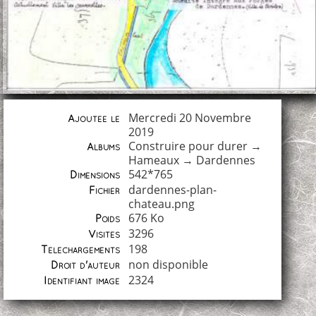
Mercredi 20 Novembre
Ajoutée le
2019
Construire pour durer
→
Albums
Hameaux
→
Dardennes
542*765
Dimensions
dardennes-plan-
Fichier
chateau.png
676 Ko
Poids
3296
Visites
198
Téléchargements
non disponible
Droit d'auteur
2324
Identifiant image