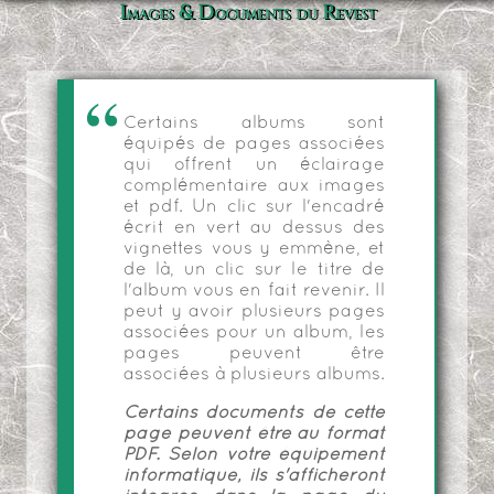
Images & Documents du Revest
Certains albums sont
équipés de pages associées
qui offrent un éclairage
complémentaire aux images
et pdf. Un clic sur l'encadré
écrit en vert au dessus des
vignettes vous y emmène, et
de là, un clic sur le titre de
l'album vous en fait revenir. Il
peut y avoir plusieurs pages
associées pour un album, les
pages peuvent être
associées à plusieurs albums.
Certains documents de cette
page peuvent être au format
PDF. Selon votre équipement
informatique, ils s'afficheront