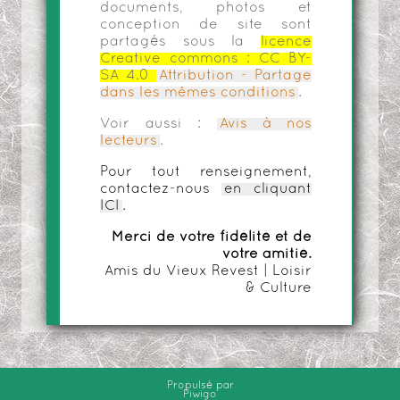
documents, photos et
conception de site sont
partagés sous la
licence
Creative commons :
CC BY-
SA 4.0
Attribution - Partage
dans les mêmes conditions
.
Voir aussi :
Avis à nos
lecteurs
.
Pour tout renseignement,
contactez-nous
en cliquant
ICI
.
Merci de votre fidélité et de
votre amitié.
Amis du Vieux Revest | Loisir
& Culture
Propulsé par
Piwigo