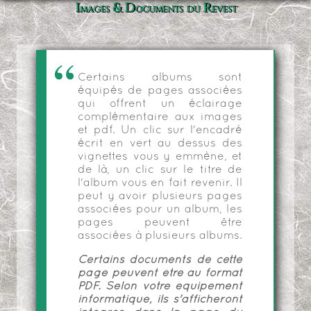
Images & Documents du Revest
Certains albums sont
équipés de pages associées
qui offrent un éclairage
complémentaire aux images
et pdf. Un clic sur l'encadré
écrit en vert au dessus des
vignettes vous y emmène, et
de là, un clic sur le titre de
l'album vous en fait revenir. Il
peut y avoir plusieurs pages
associées pour un album, les
pages peuvent être
associées à plusieurs albums.
Certains documents de cette
page peuvent être au format
PDF. Selon votre équipement
informatique, ils s'afficheront