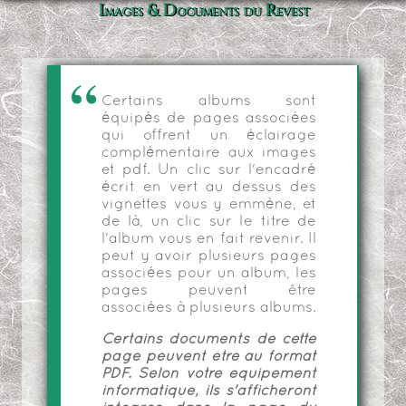
Images & Documents du Revest
Certains albums sont
équipés de pages associées
qui offrent un éclairage
complémentaire aux images
et pdf. Un clic sur l'encadré
écrit en vert au dessus des
vignettes vous y emmène, et
de là, un clic sur le titre de
l'album vous en fait revenir. Il
peut y avoir plusieurs pages
associées pour un album, les
pages peuvent être
associées à plusieurs albums.
Certains documents de cette
page peuvent être au format
PDF. Selon votre équipement
informatique, ils s'afficheront