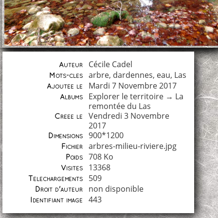
Cécile Cadel
Auteur
arbre
,
dardennes
,
eau
,
Las
Mots-clés
Mardi 7 Novembre 2017
Ajoutée le
Explorer le territoire
→
La
Albums
remontée du Las
Vendredi 3 Novembre
Créée le
2017
900*1200
Dimensions
arbres-milieu-riviere.jpg
Fichier
708 Ko
Poids
13368
Visites
509
Téléchargements
non disponible
Droit d'auteur
443
Identifiant image