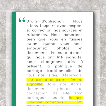
Droits d'utilisation - Nous
citons toujours avec respect
et correction nos sources et
références. Nous aimerions
bien que vous en fassiez
autant quand vous nous
empruntez photos et
documents. En suite d'abus
qui nous ont été signalés,
nous changeons dès à
présent la politique de
partage traditionnelle de
tous nos sites.
Désormais,
sauf exception expressément
signalée
, tous nos écrits,
documents, photos et
conception de site sont
partagés sous la
licence
Creative commons :
CC BY-