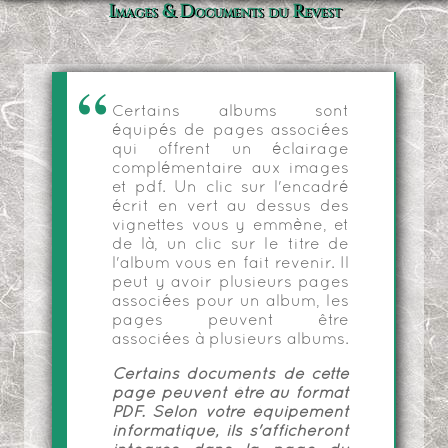
Images & Documents du Revest
Certains albums sont
équipés de pages associées
qui offrent un éclairage
complémentaire aux images
et pdf. Un clic sur l'encadré
écrit en vert au dessus des
vignettes vous y emmène, et
de là, un clic sur le titre de
l'album vous en fait revenir. Il
peut y avoir plusieurs pages
associées pour un album, les
pages peuvent être
associées à plusieurs albums.
Certains documents de cette
page peuvent être au format
PDF. Selon votre équipement
informatique, ils s'afficheront