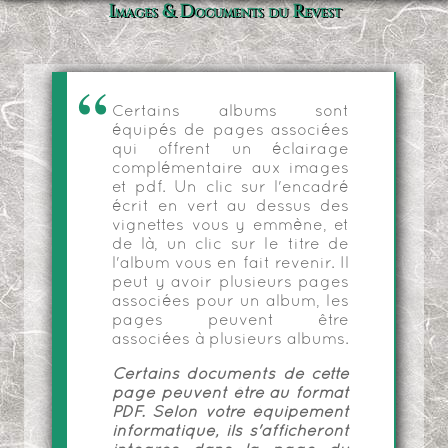
Images & Documents du Revest
Certains albums sont
équipés de pages associées
qui offrent un éclairage
complémentaire aux images
et pdf. Un clic sur l'encadré
écrit en vert au dessus des
vignettes vous y emmène, et
de là, un clic sur le titre de
l'album vous en fait revenir. Il
peut y avoir plusieurs pages
associées pour un album, les
pages peuvent être
associées à plusieurs albums.
Certains documents de cette
page peuvent être au format
PDF. Selon votre équipement
informatique, ils s'afficheront