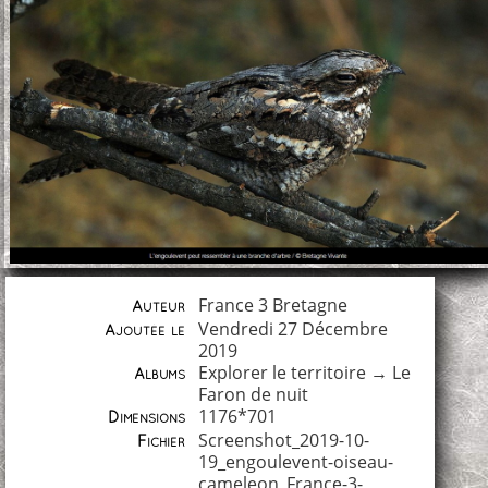
France 3 Bretagne
Auteur
Vendredi 27 Décembre
Ajoutée le
2019
Explorer le territoire
→
Le
Albums
Faron de nuit
1176*701
Dimensions
Screenshot_2019-10-
Fichier
19_engoulevent-oiseau-
cameleon_France-3-