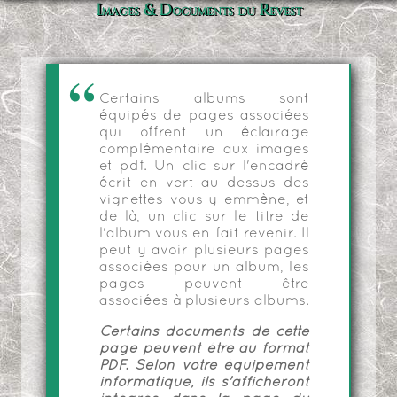
Images & Documents du Revest
Certains albums sont
équipés de pages associées
qui offrent un éclairage
complémentaire aux images
et pdf. Un clic sur l'encadré
écrit en vert au dessus des
vignettes vous y emmène, et
de là, un clic sur le titre de
l'album vous en fait revenir. Il
peut y avoir plusieurs pages
associées pour un album, les
pages peuvent être
associées à plusieurs albums.
Certains documents de cette
page peuvent être au format
PDF. Selon votre équipement
informatique, ils s'afficheront