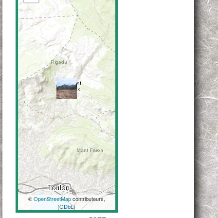
©
OpenStreetMap
contributeurs,
(
ODbL
)
Coordonnées