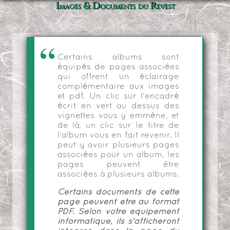
Images & Documents du Revest
Certains albums sont
équipés de pages associées
qui offrent un éclairage
complémentaire aux images
et pdf. Un clic sur l'encadré
écrit en vert au dessus des
vignettes vous y emmène, et
de là, un clic sur le titre de
l'album vous en fait revenir. Il
peut y avoir plusieurs pages
associées pour un album, les
pages peuvent être
associées à plusieurs albums.
Certains documents de cette
page peuvent être au format
PDF. Selon votre équipement
informatique, ils s'afficheront