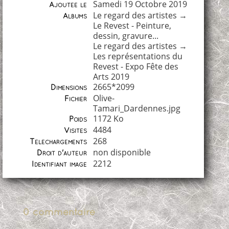
Samedi 19 Octobre 2019
Ajoutée le
Le regard des artistes
→
Albums
Le Revest - Peinture,
dessin, gravure...
Le regard des artistes
→
Les représentations du
Revest - Expo Fête des
Arts 2019
2665*2099
Dimensions
Olive-
Fichier
Tamari_Dardennes.jpg
1172 Ko
Poids
4484
Visites
268
Téléchargements
non disponible
Droit d'auteur
2212
Identifiant image
0 commentaire