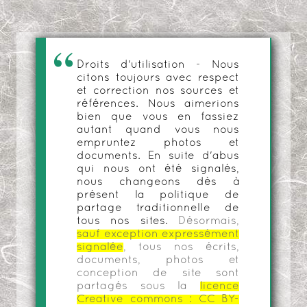
Droits d'utilisation - Nous
citons toujours avec respect
et correction nos sources et
références. Nous aimerions
bien que vous en fassiez
autant quand vous nous
empruntez photos et
documents. En suite d'abus
qui nous ont été signalés,
nous changeons dès à
présent la politique de
partage traditionnelle de
tous nos sites.
Désormais,
sauf exception expressément
signalée
, tous nos écrits,
documents, photos et
conception de site sont
partagés sous la
licence
Creative commons :
CC BY-