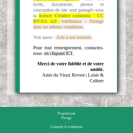
écrits, documents, photos et
conception de site sont partagés sous
la
licence Creative commons :
CC
BY-SA 4.0
Attribution - Partage
dans les mêmes conditions
.
Voir aussi :
Avis à nos lecteurs
.
Pour tout renseignement, contactez-
nous
en cliquant ICI
.
Merci de votre fidélité et de votre
amitié.
Amis du Vieux Revest | Loisir &
Culture
Propulsé par
Piwigo
-
Contacter le webmestre