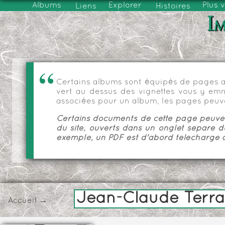
Albums
Explorer
Plus 
Liens
Histoires
Im
Certains albums sont équipés de pages as
vert au dessus des vignettes vous y emmèn
associées pour un album, les pages peuve
Certains documents de cette page peuvent
du site, ouverts dans un onglet séparé d
exemple, un PDF est d'abord téléchargé a
Jean-Claude Terr
Accueil
→