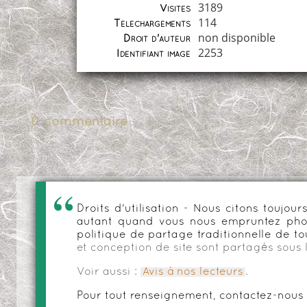
3189
Visites
114
Téléchargements
non disponible
Droit d'auteur
2253
Identifiant image
0 commentaire
Droits d'utilisation - Nous citons toujo
autant quand vous nous empruntez phot
politique de partage traditionnelle de to
et conception de site sont partagés sous 
Voir aussi :
Avis à nos lecteurs
.
Pour tout renseignement, contactez-nous