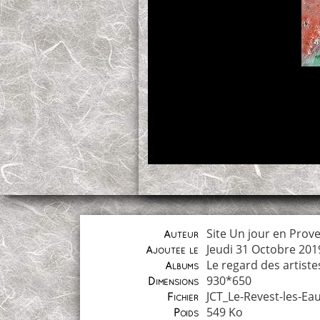
Site Un jour en Prove
Auteur
Jeudi 31 Octobre 201
Ajoutée le
Le regard des artiste
Albums
930*650
Dimensions
JCT_Le-Revest-les-Ea
Fichier
549 Ko
Poids