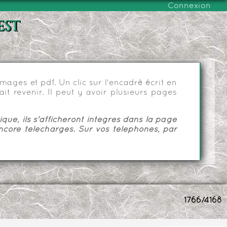
Connexion
est
ages et pdf. Un clic sur l'encadré écrit en
it revenir. Il peut y avoir plusieurs pages
ue, ils s'afficheront intégrés dans la page
ncore téléchargés. Sur vos téléphones, par
1766/4168