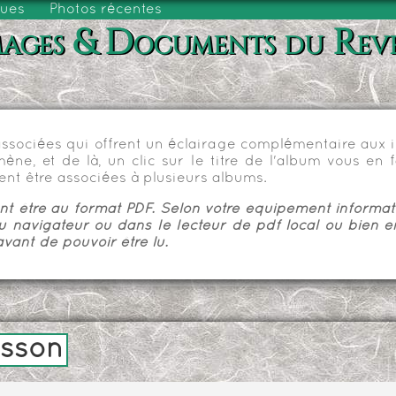
vues
Photos récentes
ages & Documents du Rev
sociées qui offrent un éclairage complémentaire aux im
e, et de là, un clic sur le titre de l'album vous en fa
nt être associées à plusieurs albums.
 être au format PDF. Selon votre équipement informatiq
u navigateur ou dans le lecteur de pdf local ou bien e
vant de pouvoir être lu.
asson