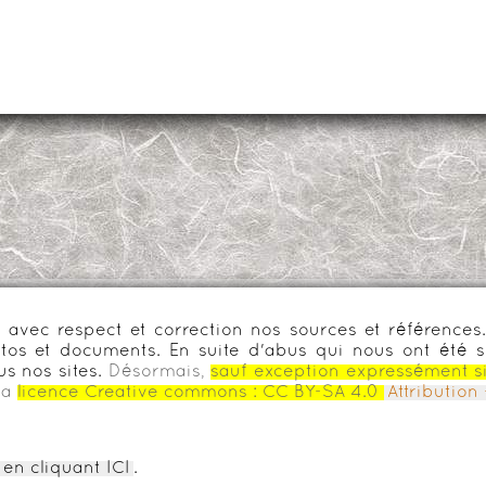
urs avec respect et correction nos sources et référenc
os et documents. En suite d'abus qui nous ont été s
us nos sites.
Désormais,
sauf exception expressément s
la
licence Creative commons :
CC BY-SA 4.0
Attributio
en cliquant ICI
.