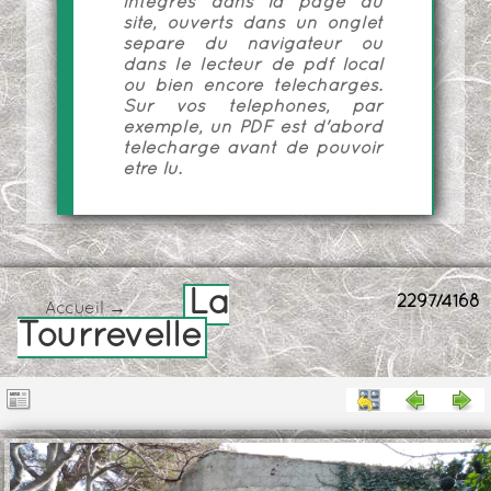
intégrés dans la page du
site, ouverts dans un onglet
séparé du navigateur ou
dans le lecteur de pdf local
ou bien encore téléchargés.
Sur vos téléphones, par
exemple, un PDF est d'abord
téléchargé avant de pouvoir
être lu.
La
2297/4168
Accueil
→
Tourrevelle