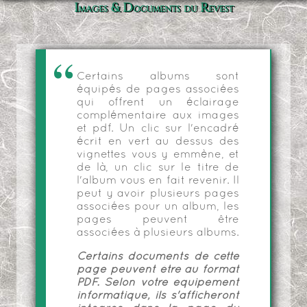
Images & Documents du Revest
Certains albums sont
équipés de pages associées
qui offrent un éclairage
complémentaire aux images
et pdf. Un clic sur l'encadré
écrit en vert au dessus des
vignettes vous y emmène, et
de là, un clic sur le titre de
l'album vous en fait revenir. Il
peut y avoir plusieurs pages
associées pour un album, les
pages peuvent être
associées à plusieurs albums.
Certains documents de cette
page peuvent être au format
PDF. Selon votre équipement
informatique, ils s'afficheront