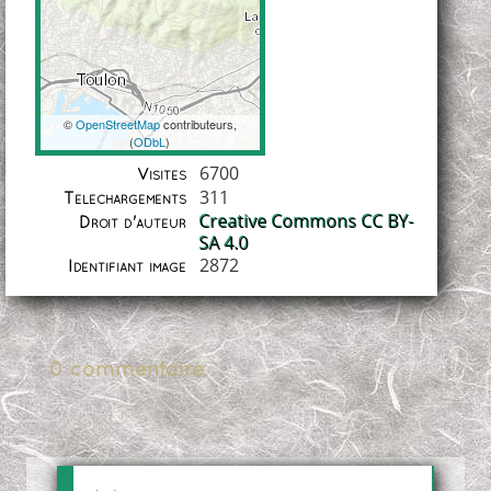
©
OpenStreetMap
contributeurs,
(
ODbL
)
Coordonnées
6700
Visites
311
Téléchargements
Creative Commons CC BY-
Droit d'auteur
SA 4.0
2872
Identifiant image
0 commentaire