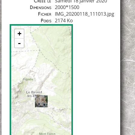
Samedi 18 Janvier 2020
Créée le
2000*1500
Dimensions
IMG_20200118_111013.jpg
Fichier
2174 Ko
Poids
+
-