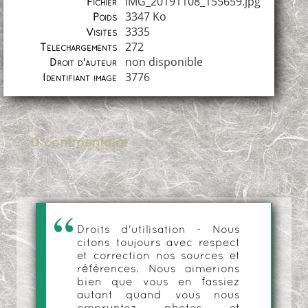
IMG_20191108_155659.jpg
Fichier
3347 Ko
Poids
3335
Visites
272
Téléchargements
non disponible
Droit d'auteur
3776
Identifiant image
0 commentaire
Droits d'utilisation - Nous
citons toujours avec respect
et correction nos sources et
références. Nous aimerions
bien que vous en fassiez
autant quand vous nous