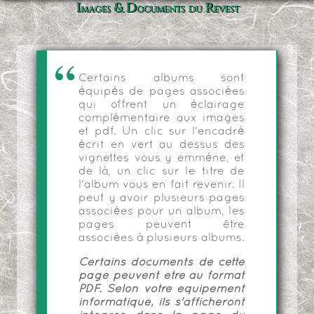
Images & Documents du Revest
Certains albums sont
équipés de pages associées
qui offrent un éclairage
complémentaire aux images
et pdf. Un clic sur l'encadré
écrit en vert au dessus des
vignettes vous y emmène, et
de là, un clic sur le titre de
l'album vous en fait revenir. Il
peut y avoir plusieurs pages
associées pour un album, les
pages peuvent être
associées à plusieurs albums.
Certains documents de cette
page peuvent être au format
PDF. Selon votre équipement
informatique, ils s'afficheront