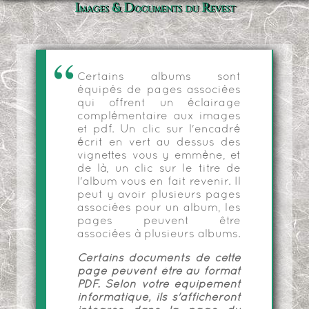
Images & Documents du Revest
Certains albums sont
équipés de pages associées
qui offrent un éclairage
complémentaire aux images
et pdf. Un clic sur l'encadré
écrit en vert au dessus des
vignettes vous y emmène, et
de là, un clic sur le titre de
l'album vous en fait revenir. Il
peut y avoir plusieurs pages
associées pour un album, les
pages peuvent être
associées à plusieurs albums.
Certains documents de cette
page peuvent être au format
PDF. Selon votre équipement
informatique, ils s'afficheront