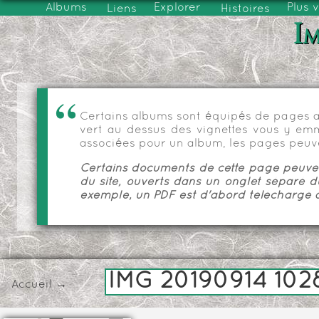
Albums
Explorer
Plus 
Liens
Histoires
Im
Certains albums sont équipés de pages as
vert au dessus des vignettes vous y emmèn
associées pour un album, les pages peuve
Certains documents de cette page peuvent
du site, ouverts dans un onglet séparé d
exemple, un PDF est d'abord téléchargé a
IMG 20190914 102
Accueil
→