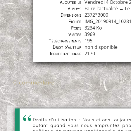
Vendredi 4 Octobre 
Ajoutée le
Faire l'actualité
→
Le
Albums
2372*3000
Dimensions
IMG_20190914_10281
Fichier
3234 Ko
Poids
3969
Visites
195
Téléchargements
non disponible
Droit d'auteur
2170
Identifiant image
0 commentaire
Droits d'utilisation - Nous citons toujo
autant quand vous nous empruntez phot