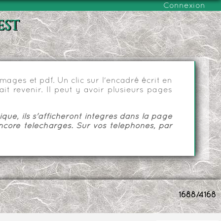
Connexion
est
ages et pdf. Un clic sur l'encadré écrit en
it revenir. Il peut y avoir plusieurs pages
ue, ils s'afficheront intégrés dans la page
ncore téléchargés. Sur vos téléphones, par
1688/4168