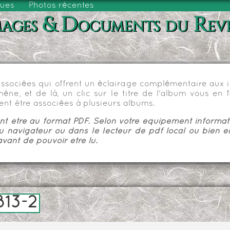
vues
Photos récentes
ages & Documents du Rev
sociées qui offrent un éclairage complémentaire aux im
e, et de là, un clic sur le titre de l'album vous en fa
nt être associées à plusieurs albums.
 être au format PDF. Selon votre équipement informatiq
u navigateur ou dans le lecteur de pdf local ou bien e
vant de pouvoir être lu.
813-2