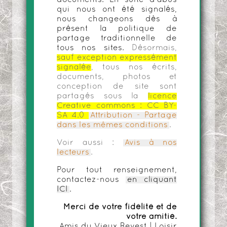
documents. En suite d'abus
qui nous ont été signalés,
nous changeons dès à
présent la politique de
partage traditionnelle de
tous nos sites.
Désormais,
sauf exception expressément
signalée
, tous nos écrits,
documents, photos et
conception de site sont
partagés sous la
licence
Creative commons :
CC BY-
SA 4.0
Attribution - Partage
dans les mêmes conditions
.
Voir aussi :
Avis à nos
lecteurs
.
Pour tout renseignement,
contactez-nous
en cliquant
ICI
.
Merci de votre fidélité et de
votre amitié.
Amis du Vieux Revest | Loisir