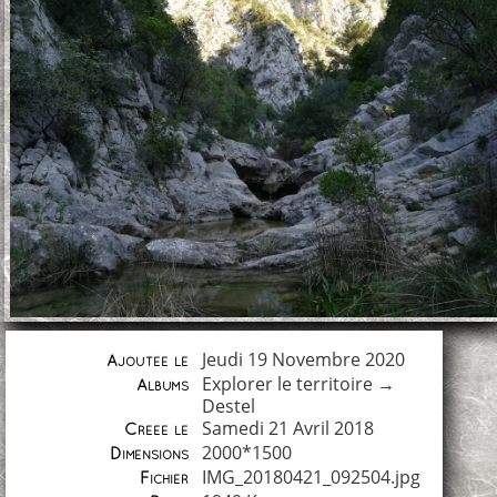
Jeudi 19 Novembre 2020
Ajoutée le
Explorer le territoire
→
Albums
Destel
Samedi 21 Avril 2018
Créée le
2000*1500
Dimensions
IMG_20180421_092504.jpg
Fichier