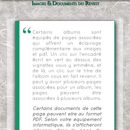
Images & Documents du Revest
Certains albums sont
équipés de pages associées
qui offrent un éclairage
complémentaire aux images
et pdf. Un clic sur l'encadré
écrit en vert au dessus des
vignettes vous y emmène, et
de là, un clic sur le titre de
l'album vous en fait revenir. Il
peut y avoir plusieurs pages
associées pour un album, les
pages peuvent être
associées à plusieurs albums.
Certains documents de cette
page peuvent être au format
PDF. Selon votre équipement
informatique, ils s'afficheront