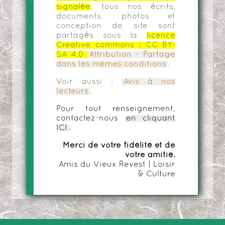
signalée
, tous nos écrits,
documents, photos et
conception de site sont
partagés sous la
licence
Creative commons :
CC BY-
SA 4.0
Attribution - Partage
dans les mêmes conditions
.
Voir aussi :
Avis à nos
lecteurs
.
Pour tout renseignement,
contactez-nous
en cliquant
ICI
.
Merci de votre fidélité et de
votre amitié.
Amis du Vieux Revest | Loisir
& Culture