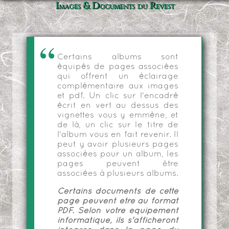
Images & Documents du Revest
Certains albums sont
équipés de pages associées
qui offrent un éclairage
complémentaire aux images
et pdf. Un clic sur l'encadré
écrit en vert au dessus des
vignettes vous y emmène, et
de là, un clic sur le titre de
l'album vous en fait revenir. Il
peut y avoir plusieurs pages
associées pour un album, les
pages peuvent être
associées à plusieurs albums.
Certains documents de cette
page peuvent être au format
PDF. Selon votre équipement
informatique, ils s'afficheront