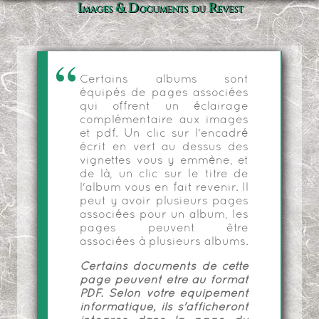
Images & Documents du Revest
Certains albums sont
équipés de pages associées
qui offrent un éclairage
complémentaire aux images
et pdf. Un clic sur l'encadré
écrit en vert au dessus des
vignettes vous y emmène, et
de là, un clic sur le titre de
l'album vous en fait revenir. Il
peut y avoir plusieurs pages
associées pour un album, les
pages peuvent être
associées à plusieurs albums.
Certains documents de cette
page peuvent être au format
PDF. Selon votre équipement
informatique, ils s'afficheront