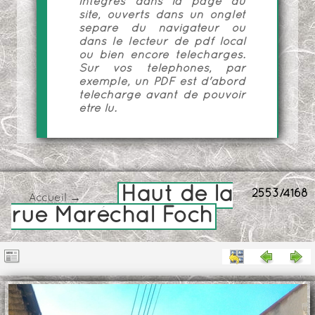
intégrés dans la page du
site, ouverts dans un onglet
séparé du navigateur ou
dans le lecteur de pdf local
ou bien encore téléchargés.
Sur vos téléphones, par
exemple, un PDF est d'abord
téléchargé avant de pouvoir
être lu.
Haut de la
2553/4168
Accueil
→
rue Maréchal Foch